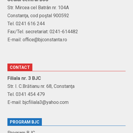
Str. Mircea cel Batrân nr. 104A
Constanţa, cod poştal 900592
Tel. 0241 616 244
Fax/Tel. secretariat: 0241-614482
E-mail: office@bjconstanta.ro
CONTACT
Filiala nr. 3 BJC
Str. I. C.Brătianu nr. 68, Constanţa
Tel. 0341 454 479
E-mail: bjcfiliala3@yahoo.com
PROGRAM BJC
Program BJC