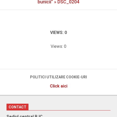
Menu
bunicii” »
DSC_0204
VIEWS: 0
Views: 0
2023-
03-
03
POLITICI UTILIZARE COOKIE-URI
Click aici
CONTACT
Sediul central BJC