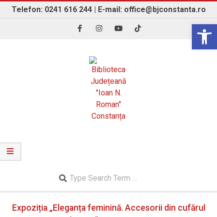
Skip
Telefon: 0241 616 244 | E-mail: office@bjconstanta.ro
to
Open 
content
BIBLIOTECA JUDEȚEANĂ "IOAN N. ROMAN"
CONSTANȚA
Search
Secondary
Expoziția „Eleganța feminină. Accesorii din cufărul
Navigation