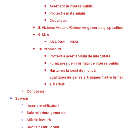
Avertizor în interes public
Protecția maternității
Codul etic
8. Viziune/Misiune/Obiective generale și specifice
9. SNA
SNA 2021 – 2024
10. Proceduri
Protecția avertizorului de integritate
Furnizarea de informații de interes public
Hărțuirea la locul de muncă
Egalitatea de șanse și tratament între femei
și bărbați
Concursuri
Servicii
Înscriere utilizatori
Sala referinţe generale
Săli de lectură
Secţia pentru copii