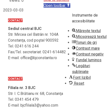
Views: 0
Open toolbar
2023-03-03
Instrumente de
CONTACT
accesibilitate
Sediul central BJC
Mărește textul
Str. Mircea cel Batrân nr. 104A
Micșorează textul
Constanţa, cod poştal 900592
Tonuri de gri
Tel. 0241 616 244
Contrast mare
Fax/Tel. secretariat: 0241-614482
Contrast negativ
E-mail: office@bjconstanta.ro
Fundal luminos
Legături
subliniate
Font lizibil
CONTACT
Reset
Filiala nr. 3 BJC
Str. I. C.Brătianu nr. 68, Constanţa
Tel. 0341 454 479
E-mail: bjcfiliala3@yahoo.com