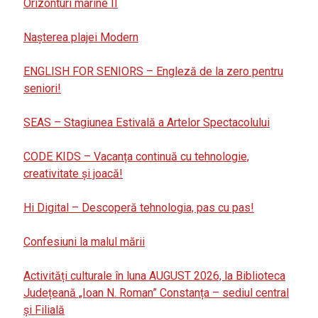
Orizonturi marine II
Nașterea plajei Modern
ENGLISH FOR SENIORS – Engleză de la zero pentru
seniori!
SEAS – Stagiunea Estivală a Artelor Spectacolului
CODE KIDS – Vacanța continuă cu tehnologie,
creativitate și joacă!
Hi Digital – Descoperă tehnologia, pas cu pas!
Confesiuni la malul mării
Activități culturale în luna AUGUST 2026, la Biblioteca
Județeană „Ioan N. Roman” Constanța – sediul central
și Filială