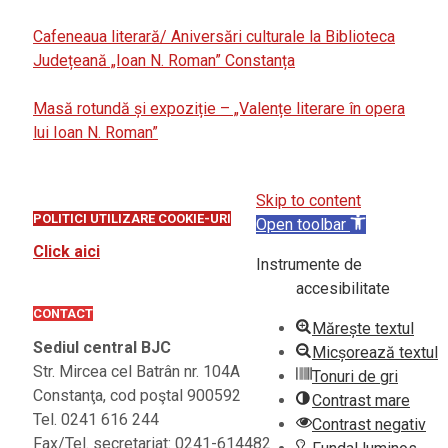
Cafeneaua literară/ Aniversări culturale la Biblioteca
Județeană „Ioan N. Roman” Constanța
Masă rotundă și expoziție – „Valențe literare în opera
lui Ioan N. Roman”
Skip to content
POLITICI UTILIZARE COOKIE-URI
Open toolbar
Click aici
Instrumente de
accesibilitate
CONTACT
Mărește textul
Sediul central BJC
Micșorează textul
Str. Mircea cel Batrân nr. 104A
Tonuri de gri
Constanţa, cod poştal 900592
Contrast mare
Tel. 0241 616 244
Contrast negativ
Fax/Tel. secretariat: 0241-614482