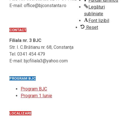
Fundal luminos
E-mail: office@bjconstanta.ro
Legături
subliniate
Font lizibil
Reset
CONTACT
Filiala nr. 3 BJC
Str. I. C.Brătianu nr. 68, Constanţa
Tel. 0341 454 479
E-mail: bjcfiliala3@yahoo.com
PROGRAM BJC
Program BJC
Program 1 Iunie
LOCALIZARE