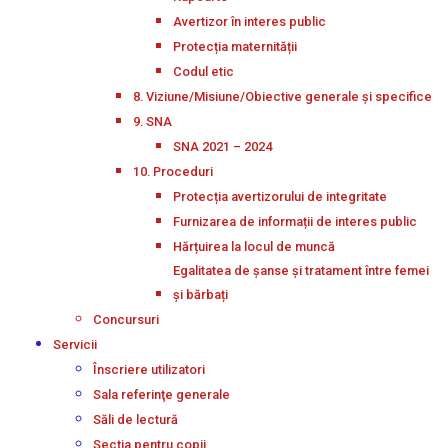
Avertizor în interes public
Protecția maternității
Codul etic
8. Viziune/Misiune/Obiective generale și specifice
9. SNA
SNA 2021 – 2024
10. Proceduri
Protecția avertizorului de integritate
Furnizarea de informații de interes public
Hărțuirea la locul de muncă
Egalitatea de șanse și tratament între femei
și bărbați
Concursuri
Servicii
Înscriere utilizatori
Sala referinţe generale
Săli de lectură
Secţia pentru copii