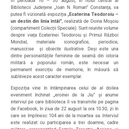
În perioada 16 – 30 august, în holul central al
Bibliotecii Județene „Ioan N. Roman” Constanța, va
putea fi vizionată expoziția „
Ecaterina Teodoroiu –
un destin din linia întâi”
, realizată de Doina Moșoiu
(compartiment Colecții Speciale). Sunt reunite volume
despre viața Ecaterinei Teodoroiu și Primul Război
Mondial, materiale iconografice, periodice,
manuscrise și obiecte ilustrative. Deși este una
dintre personalitățile feminine de seamă din istoria
militară a poporului român, este necesar un
permanent exercițiu de memorie, în măsură să
sublinieze acest caracter exemplar.
Expoziția vine în întâmpinarea celui de al doilea
eveniment închinat „eroinei de la Jiu” și anume
interviul pe care biblioteca îl va transmite pe pagina
de Facebook, în ziua de 22 august la ora 10.30, zi în
care se împlinesc 104 ani de la moartea sa. Interviul
este realizat cu participarea a trei doamne, cadre