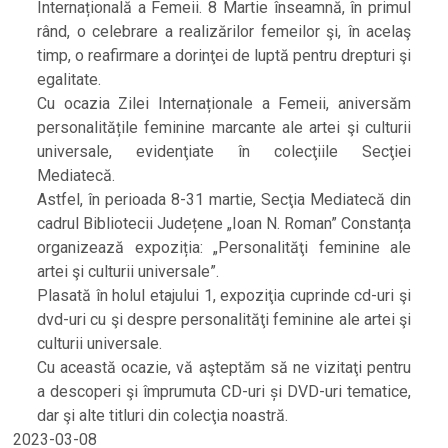
Internațională a Femeii. 8 Martie înseamnă, în primul
rând, o celebrare a realizărilor femeilor şi, în acelaş
timp, o reafirmare a dorinţei de luptă pentru drepturi şi
egalitate.
Cu ocazia Zilei Internaționale a Femeii, aniversăm
personalitățile feminine marcante ale artei şi culturii
universale, evidenţiate în colecţiile Secţiei
Mediatecă.
Astfel, în perioada 8-31 martie, Secţia Mediatecă din
cadrul Bibliotecii Județene „Ioan N. Roman” Constanța
organizează expoziția: „Personalităţi feminine ale
artei şi culturii universale”.
Plasată în holul etajului 1, expoziţia cuprinde cd-uri şi
dvd-uri cu şi despre personalităţi feminine ale artei şi
culturii universale.
Cu această ocazie, vă aşteptăm să ne vizitaţi pentru
a descoperi şi împrumuta CD-uri și DVD-uri tematice,
dar şi alte titluri din colecţia noastră.
2023-03-08