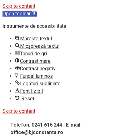
Skip to content
Open toolbar
Instrumente de accesibilitate
Mărește textul
Micșorează textul
Tonuri de gri
Contrast mare
Contrast negativ
Fundal luminos
Legături subliniate
Font lizibil
Reset
Skip to content
Telefon: 0241 616 244 | E-mail:
office@bjconstanta.ro