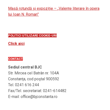
Masă rotundă și expoziție – „Valențe literare în opera
lui Ioan N. Roman”
POLITICI UTILIZARE COOKIE-URI
Click aici
CONTACT
Sediul central BJC
Str. Mircea cel Batrân nr. 104A
Constanţa, cod poştal 900592
Tel. 0241 616 244
Fax/Tel. secretariat: 0241-614482
E-mail: office@bjconstanta.ro