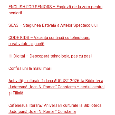
ENGLISH FOR SENIORS – Engleză de la zero pentru
seniori!
SEAS – Stagiunea Estivală a Artelor Spectacolului
CODE KIDS – Vacanța continuă cu tehnologie,
creativitate și joacă!
Hi Digital – Descoperă tehnologia, pas cu pas!
Confesiuni la malul mării
Activități culturale în luna AUGUST 2026, la Biblioteca
Județeană „Ioan N. Roman” Constanța – sediul central
și Filială
Cafeneaua literară/ Aniversări culturale la Biblioteca
Județeană „Ioan N. Roman” Constanța