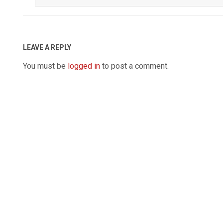
2022-
09-
04
LEAVE A REPLY
You must be
logged in
to post a comment.