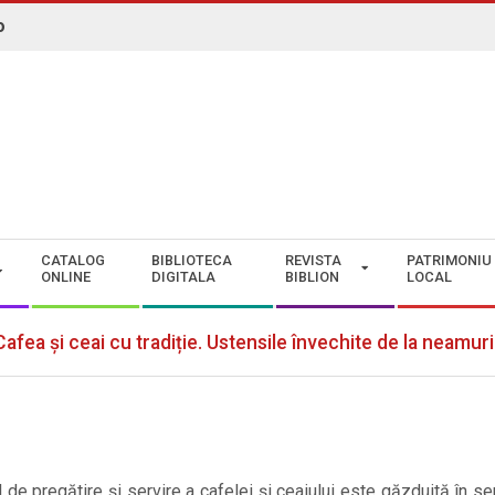
o
N. ROMAN" CONSTANȚA
CATALOG
BIBLIOTECA
REVISTA
PATRIMONIU
ONLINE
DIGITALA
BIBLION
LOCAL
Cafea și ceai cu tradiție. Ustensile învechite de la neamur
l de pregătire și servire a cafelei și ceaiului este găzduită în s