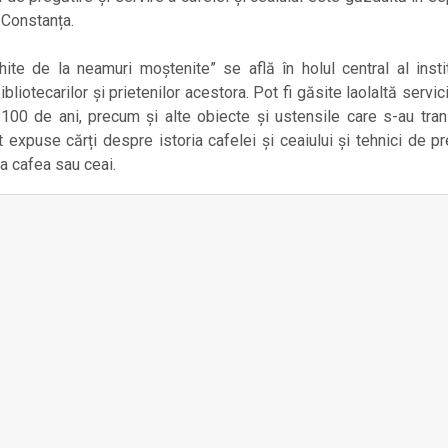
 Constanța.
ite de la neamuri moștenite” se află în holul central al institu
liotecarilor și prietenilor acestora. Pot fi găsite laolaltă servic
 100 de ani, precum și alte obiecte și ustensile care s-au tra
 expuse cărți despre istoria cafelei și ceaiului și tehnici de pr
 la cafea sau ceai.