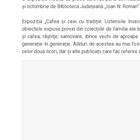
și octombrie de Biblioteca Județeană „Ioan N. Roman”
Expoziția „Cafea și ceai cu tradiție. Ustensile învech
obiectele expuse provin din colecțiile de familie ale bib
și cafea, râșnițe, samovare, ibrice vechi de aproape
generație în generație. Alături de acestea au mai fost
celor două licori, dar și alte publicații care fac referire