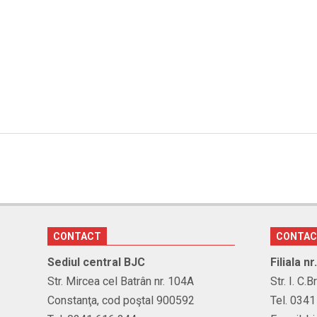
CONTACT
CONTA
Sediul central BJC
Filiala n
Str. Mircea cel Batrân nr. 104A
Str. I. C.
Constanţa, cod poştal 900592
Tel. 034