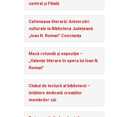
central și Filială
Cafeneaua literară/ Aniversări
culturale la Biblioteca Județeană
„Ioan N. Roman” Constanța
Masă rotundă și expoziție –
„Valențe literare în opera lui Ioan N.
Roman”
Clubul de lectură al bibliotecii –
întâlnire dedicată creațiilor
membrilor săi