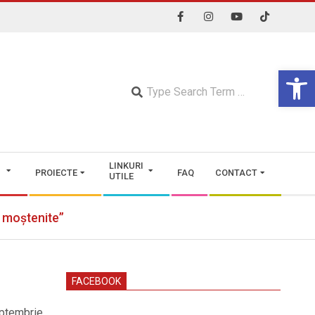
Open 
Searc
LINKURI
PROIECTE
FAQ
CONTACT
UTILE
i moștenite”
FACEBOOK
eptembrie