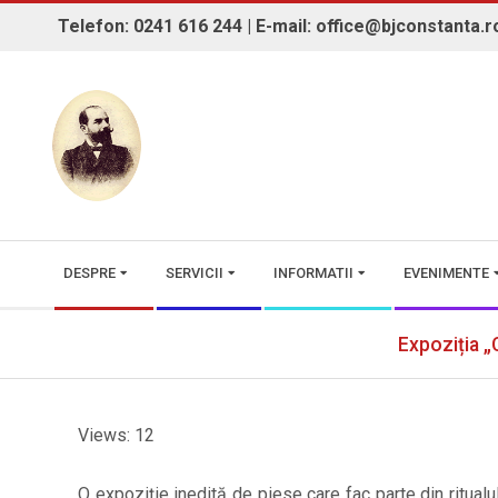
Skip
Telefon: 0241 616 244 | E-mail: office@bjconstanta.r
to
content
BIBLIOTECA JUDEȚEANĂ "IOAN 
Secondary
DESPRE
SERVICII
INFORMATII
EVENIMENTE
Navigation
Menu
Expoziția „
Views: 12
O expoziție inedită de piese care fac parte din ritualu