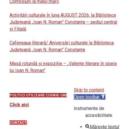
Confesiuni la malul mării
Activități culturale în luna AUGUST 2026, la Biblioteca
Județeană „Ioan N. Roman” Constanța – sediul central
și Filială
Cafeneaua literară/ Aniversări culturale la Biblioteca
Județeană „Ioan N. Roman” Constanța
Masă rotundă și expoziție – „Valențe literare în opera
lui Ioan N. Roman”
Skip to content
POLITICI UTILIZARE COOKIE-URI
Open toolbar
Click aici
Instrumente de
accesibilitate
CONTACT
Mărește textul