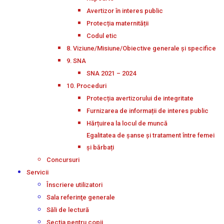
Avertizor în interes public
Protecția maternității
Codul etic
8. Viziune/Misiune/Obiective generale și specifice
9. SNA
SNA 2021 – 2024
10. Proceduri
Protecția avertizorului de integritate
Furnizarea de informații de interes public
Hărțuirea la locul de muncă
Egalitatea de șanse și tratament între femei
și bărbați
Concursuri
Servicii
Înscriere utilizatori
Sala referinţe generale
Săli de lectură
Secţia pentru copii