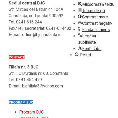
Sediul central BJC
Micșorează textul
Str. Mircea cel Batrân nr. 104A
Tonuri de gri
Constanţa, cod poştal 900592
Contrast mare
Tel. 0241 616 244
Contrast negativ
Fax/Tel. secretariat: 0241-614482
Fundal luminos
E-mail: office@bjconstanta.ro
Legături
subliniate
Font lizibil
Reset
CONTACT
Filiala nr. 3 BJC
Str. I. C.Brătianu nr. 68, Constanţa
Tel. 0341 454 479
E-mail: bjcfiliala3@yahoo.com
PROGRAM BJC
Program BJC