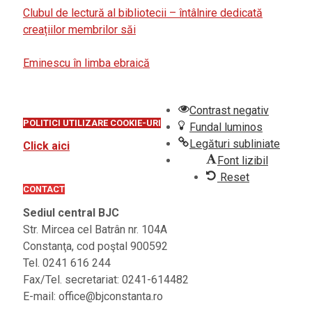
Clubul de lectură al bibliotecii – întâlnire dedicată
creațiilor membrilor săi
Eminescu în limba ebraică
Contrast negativ
POLITICI UTILIZARE COOKIE-URI
Fundal luminos
Legături subliniate
Click aici
Font lizibil
Reset
CONTACT
Sediul central BJC
Str. Mircea cel Batrân nr. 104A
Constanţa, cod poştal 900592
Tel. 0241 616 244
Fax/Tel. secretariat: 0241-614482
E-mail: office@bjconstanta.ro