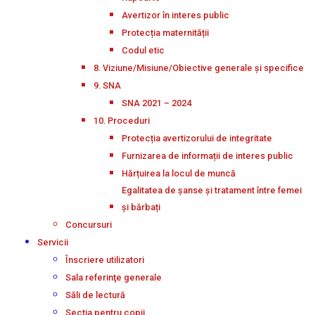
Avertizor în interes public
Protecția maternității
Codul etic
8. Viziune/Misiune/Obiective generale și specifice
9. SNA
SNA 2021 – 2024
10. Proceduri
Protecția avertizorului de integritate
Furnizarea de informații de interes public
Hărțuirea la locul de muncă
Egalitatea de șanse și tratament între femei
și bărbați
Concursuri
Servicii
Înscriere utilizatori
Sala referinţe generale
Săli de lectură
Secţia pentru copii