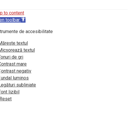
p to content
en toolbar
trumente de accesibilitate
Mărește textul
Micșorează textul
Tonuri de gri
Contrast mare
Contrast negativ
Fundal luminos
Legături subliniate
Font lizibil
Reset