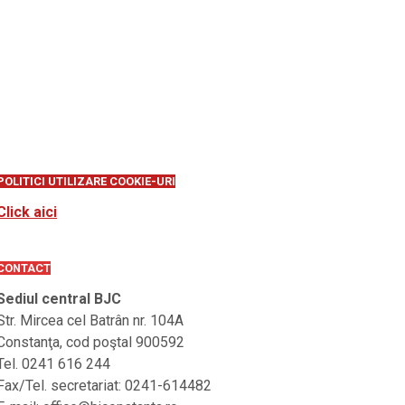
POLITICI UTILIZARE COOKIE-URI
Click aici
CONTACT
Sediul central BJC
Str. Mircea cel Batrân nr. 104A
Constanţa, cod poştal 900592
Tel. 0241 616 244
Fax/Tel. secretariat: 0241-614482