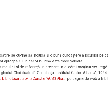
ătire se cuvine să includă și o bună cunoaștere a locurilor pe care 
blicat aproape cu un secol în urmă este mare valoare.
timpul ei și de referință, în prezent, în al cărei conținut veți re
hiolul: Ghid ilustrat”. Constanța, Institutul Grafic „Albania”, 1924.
are.biblioteca.ct.ro/…/Constan%C8%9Ba…
, pe pagina de web a Bibl