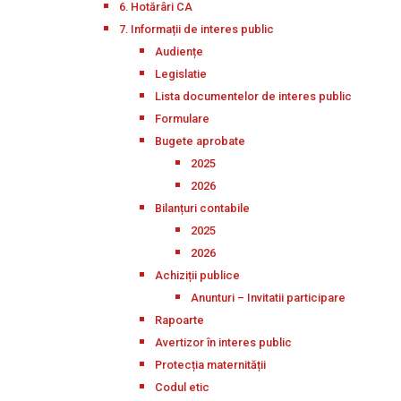
6. Hotărâri CA
7. Informații de interes public
Audiențe
Legislatie
Lista documentelor de interes public
Formulare
Bugete aprobate
2025
2026
Bilanțuri contabile
2025
2026
Achiziții publice
Anunturi – Invitatii participare
Rapoarte
Avertizor în interes public
Protecția maternității
Codul etic