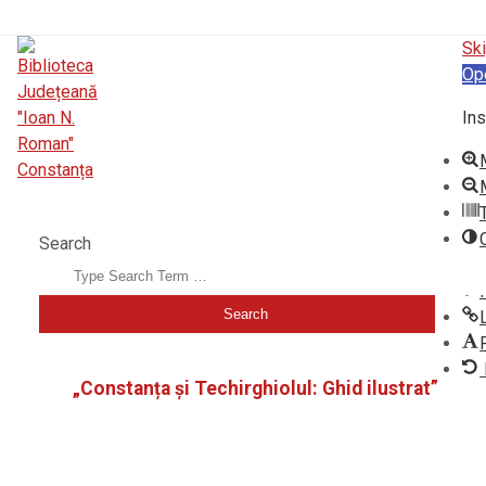
Ski
Op
Ins
BIBLIOTECA JUDEȚEANĂ "IOAN N. ROMAN" CONSTANȚA
Search
„Constanța și Techirghiolul: Ghid ilustrat”