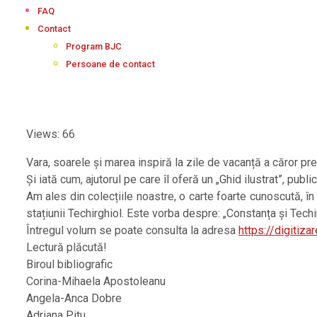
FAQ
Contact
Program BJC
Persoane de contact
Views: 66
Vara, soarele și marea inspiră la zile de vacanță a căror preg
Și iată cum, ajutorul pe care îl oferă un „Ghid ilustrat”, pu
Am ales din colecțiile noastre, o carte foarte cunoscută, în 
stațiunii Techirghiol. Este vorba despre: „Constanța și Techirg
Întregul volum se poate consulta la adresa
https://digitiz
Lectură plăcută!
Biroul bibliografic
Corina-Mihaela Apostoleanu
Angela-Anca Dobre
Adriana Pitu