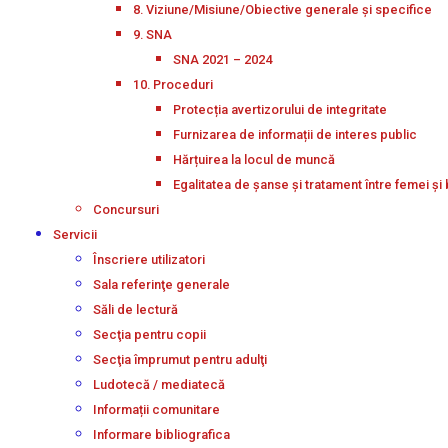
8. Viziune/Misiune/Obiective generale și specifice
9. SNA
SNA 2021 – 2024
10. Proceduri
Protecția avertizorului de integritate
Furnizarea de informații de interes public
Hărțuirea la locul de muncă
Egalitatea de șanse și tratament între femei și 
Concursuri
Servicii
Înscriere utilizatori
Sala referinţe generale
Săli de lectură
Secţia pentru copii
Secţia împrumut pentru adulţi
Ludotecă / mediatecă
Informații comunitare
Informare bibliografica