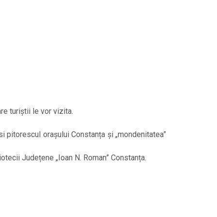
turiștii le vor vizita.
găsi pitorescul orașului Constanța și „mondenitatea”
iotecii Județene „Ioan N. Roman” Constanța.