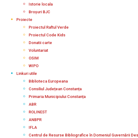
Istorie locala
Broșuri BJC
Proiecte
Proiectul Raftul Verde
Proiectul Code Kids
Donatii carte
Voluntariat
OSIM
WIPO
Linkuri utile
Biblioteca Europeana
Consiliul Județean Constanța
Primaria Municipiului Constanța
ABR
ROLINEST
ANBPR
IFLA
Centrul de Resurse Bibliografice în Domeniul Guvernării De