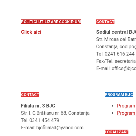
POLITICI UTILIZARE COOKIE-URI
CONTACT
Click aici
Sediul central BJ
Str. Mircea cel Bat
Constanţa, cod po
Tel. 0241 616 244
Fax/Tel. secretari
E-mail: office@bjc
CONTACT
PROGRAM BJC
Filiala nr. 3 BJC
Program
Str. I. C.Brătianu nr. 68, Constanţa
Program 
Tel. 0341 454 479
E-mail: bjcfiliala3@yahoo.com
LOCALIZARE