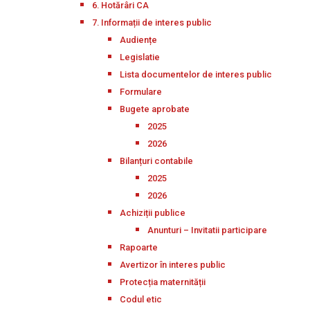
6. Hotărâri CA
7. Informații de interes public
Audiențe
Legislatie
Lista documentelor de interes public
Formulare
Bugete aprobate
2025
2026
Bilanțuri contabile
2025
2026
Achiziții publice
Anunturi – Invitatii participare
Rapoarte
Avertizor în interes public
Protecția maternității
Codul etic