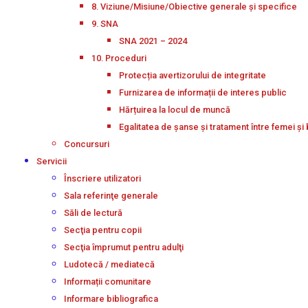
8. Viziune/Misiune/Obiective generale și specifice
9. SNA
SNA 2021 – 2024
10. Proceduri
Protecția avertizorului de integritate
Furnizarea de informații de interes public
Hărțuirea la locul de muncă
Egalitatea de șanse și tratament între femei și 
Concursuri
Servicii
Înscriere utilizatori
Sala referinţe generale
Săli de lectură
Secţia pentru copii
Secţia împrumut pentru adulţi
Ludotecă / mediatecă
Informații comunitare
Informare bibliografica