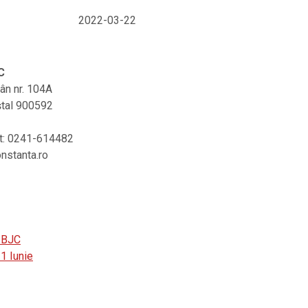
2022-03-22
C
rân nr. 104A
ştal 900592
at: 0241-614482
onstanta.ro
 BJC
1 Iunie