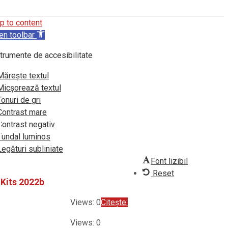
p to content
en toolbar
trumente de accesibilitate
Mărește textul
Micșorează textul
Tonuri de gri
Contrast mare
Contrast negativ
Fundal luminos
Legături subliniate
Font lizibil
Reset
Kits 2022b
Views: 0
Citește:
Views: 0