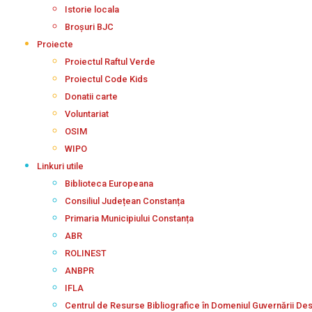
Istorie locala
Broșuri BJC
Proiecte
Proiectul Raftul Verde
Proiectul Code Kids
Donatii carte
Voluntariat
OSIM
WIPO
Linkuri utile
Biblioteca Europeana
Consiliul Județean Constanța
Primaria Municipiului Constanța
ABR
ROLINEST
ANBPR
IFLA
Centrul de Resurse Bibliografice în Domeniul Guvernării De