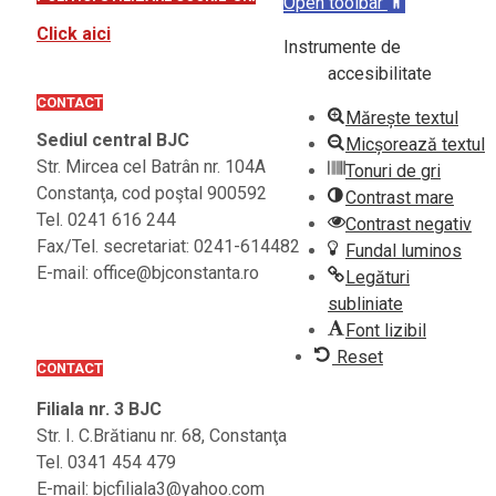
Open toolbar
Click aici
Instrumente de
accesibilitate
CONTACT
Mărește textul
Sediul central BJC
Micșorează textul
Str. Mircea cel Batrân nr. 104A
Tonuri de gri
Constanţa, cod poştal 900592
Contrast mare
Tel. 0241 616 244
Contrast negativ
Fax/Tel. secretariat: 0241-614482
Fundal luminos
E-mail: office@bjconstanta.ro
Legături
subliniate
Font lizibil
Reset
CONTACT
Filiala nr. 3 BJC
Str. I. C.Brătianu nr. 68, Constanţa
Tel. 0341 454 479
E-mail: bjcfiliala3@yahoo.com