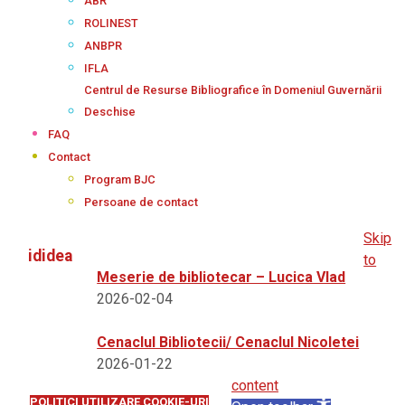
ABR
ROLINEST
ANBPR
IFLA
Centrul de Resurse Bibliografice în Domeniul Guvernării
Deschise
FAQ
Contact
Program BJC
Persoane de contact
Skip
ididea
to
Meserie de bibliotecar – Lucica Vlad
2026-02-04
Cenaclul Bibliotecii/ Cenaclul Nicoletei
2026-01-22
content
POLITICI UTILIZARE COOKIE-URI