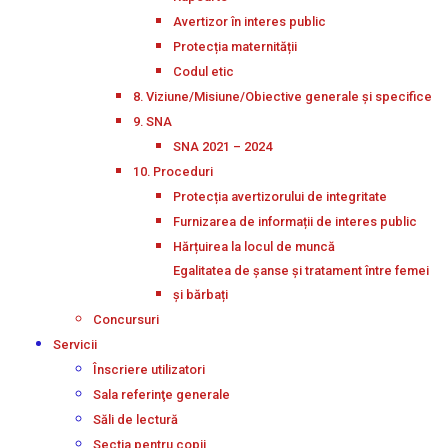
Avertizor în interes public
Protecția maternității
Codul etic
8. Viziune/Misiune/Obiective generale și specifice
9. SNA
SNA 2021 – 2024
10. Proceduri
Protecția avertizorului de integritate
Furnizarea de informații de interes public
Hărțuirea la locul de muncă
Egalitatea de șanse și tratament între femei
și bărbați
Concursuri
Servicii
Înscriere utilizatori
Sala referinţe generale
Săli de lectură
Secţia pentru copii