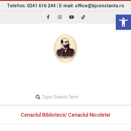
Skip
Telefon: 0241 616 244 | E-mail: office@bjconstanta.ro
to
Open 
content
BIBLIOTECA JUDEȚEANĂ "IOAN N. ROMAN"
CONSTANȚA
Search
Secondary
Cenaclul Bibliotecii/ Cenaclul Nicoletei
Navigation
Menu