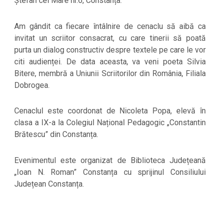
Ștefan cel Mare nr.6, Constanța.
Am gândit ca fiecare întâlnire de cenaclu să aibă ca
invitat un scriitor consacrat, cu care tinerii să poată
purta un dialog constructiv despre textele pe care le vor
citi audienței. De data aceasta, va veni poeta Silvia
Bitere, membră a Uniunii Scriitorilor din România, Filiala
Dobrogea.
Cenaclul este coordonat de Nicoleta Popa, elevă în
clasa a IX-a la Colegiul Național Pedagogic „Constantin
Brătescu” din Constanța.
Evenimentul este organizat de Biblioteca Județeană
„Ioan N. Roman” Constanța cu sprijinul Consiliului
Județean Constanța.