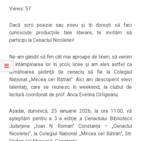
Views: 57
Dacă scrii poezie sau eseu și îți dorești să faci
cunoscute producțiile tale literare, te invităm să
participi la Cenaclul Nicoletei!
Ne-am gândit să fim cât mai aproape de tineri, să venim
în întâmpinarea lor în școli, licee și am ales astfel ca
următoarea ședință de cenaclu să fie la Colegiul
Național „Mircea cel Bătrân”. Aici am descoperit elevi
talentați, care se reunesc în weekend, la clubul de
lectură coordonat de prof. Anca Evelina Cîrligeanu.
Așadar, duminică, 25 ianuarie 2026, la ora 11.00, vă
așteptăm pentru a 3-a ediție a Cenaclului Bibliotecii
Județene „Ioan N. Roman” Constanța – „Cenaclul
Nicoletei”, la Colegiul Național „Mircea cel Bătrân”, Str.