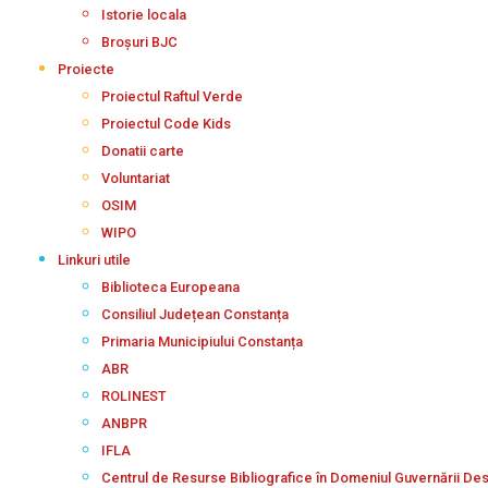
Istorie locala
Broșuri BJC
Proiecte
Proiectul Raftul Verde
Proiectul Code Kids
Donatii carte
Voluntariat
OSIM
WIPO
Linkuri utile
Biblioteca Europeana
Consiliul Județean Constanța
Primaria Municipiului Constanța
ABR
ROLINEST
ANBPR
IFLA
Centrul de Resurse Bibliografice în Domeniul Guvernării De