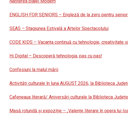
Nașterea plajei Modern
ENGLISH FOR SENIORS – Engleză de la zero pentru senior
SEAS – Stagiunea Estivală a Artelor Spectacolului
CODE KIDS – Vacanța continuă cu tehnologie, creativitate și
Hi Digital – Descoperă tehnologia, pas cu pas!
Confesiuni la malul mării
Activități culturale în luna AUGUST 2026, la Biblioteca Județ
Cafeneaua literară/ Aniversări culturale la Biblioteca Jude
Masă rotundă și expoziție – „Valențe literare în opera lui I