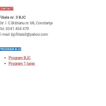
CONTACT
Filiala nr. 3 BJC
Str. I. C.Brătianu nr. 68, Constanţa
Tel. 0341 454 479
E-mail: bjcfiliala3@yahoo.com
PROGRAM BJC
Program BJC
Program 1 Iunie