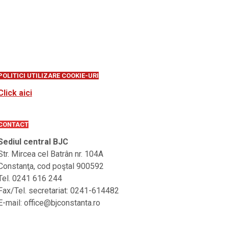
POLITICI UTILIZARE COOKIE-URI
Click aici
CONTACT
Sediul central BJC
Str. Mircea cel Batrân nr. 104A
Constanţa, cod poştal 900592
Tel. 0241 616 244
Fax/Tel. secretariat: 0241-614482
E-mail: office@bjconstanta.ro