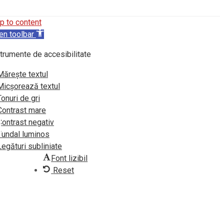
p to content
en toolbar
trumente de accesibilitate
Mărește textul
Micșorează textul
Tonuri de gri
Contrast mare
Contrast negativ
Fundal luminos
Legături subliniate
Font lizibil
Reset