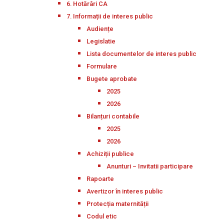
6. Hotărâri CA
7. Informații de interes public
Audiențe
Legislatie
Lista documentelor de interes public
Formulare
Bugete aprobate
2025
2026
Bilanțuri contabile
2025
2026
Achiziții publice
Anunturi – Invitatii participare
Rapoarte
Avertizor în interes public
Protecția maternității
Codul etic