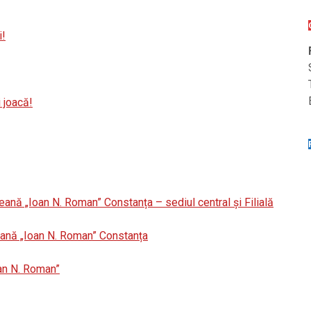
i!
 joacă!
eană „Ioan N. Roman” Constanța – sediul central și Filială
țeană „Ioan N. Roman” Constanța
oan N. Roman”