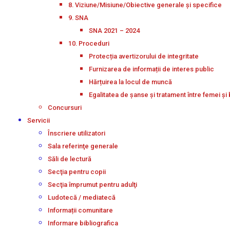
8. Viziune/Misiune/Obiective generale și specifice
9. SNA
SNA 2021 – 2024
10. Proceduri
Protecția avertizorului de integritate
Furnizarea de informații de interes public
Hărțuirea la locul de muncă
Egalitatea de șanse și tratament între femei și 
Concursuri
Servicii
Înscriere utilizatori
Sala referinţe generale
Săli de lectură
Secţia pentru copii
Secţia împrumut pentru adulţi
Ludotecă / mediatecă
Informații comunitare
Informare bibliografica