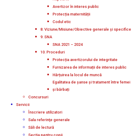
Avertizor în interes public
Protecția maternității
Codul etic
8. Viziune/Misiune/Obiective generale și specifice
9. SNA
SNA 2021 – 2024
10. Proceduri
Protecția avertizorului de integritate
Furnizarea de informații de interes public
Hărțuirea la locul de muncă
Egalitatea de șanse și tratament între femei
și bărbați
Concursuri
Servicii
Înscriere utilizatori
Sala referinţe generale
Săli de lectură
Secţia pentru copii