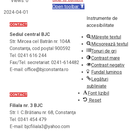
Views: 0
Open toolbar
2024-04-01
Instrumente de
CONTACT
accesibilitate
Sediul central BJC
Mărește textul
Str. Mircea cel Batrân nr. 104A
Micșorează textul
Constanţa, cod poştal 900592
Tonuri de gri
Tel. 0241 616 244
Contrast mare
Fax/Tel. secretariat: 0241-614482
Contrast negativ
E-mail: office@bjconstanta.ro
Fundal luminos
Legături
subliniate
Font lizibil
CONTACT
Reset
Filiala nr. 3 BJC
Str. I. C.Brătianu nr. 68, Constanţa
Tel. 0341 454 479
E-mail: bjcfiliala3@yahoo.com