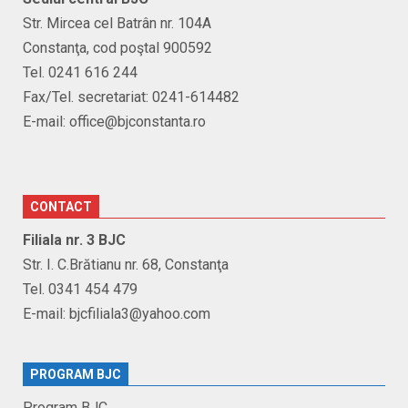
Str. Mircea cel Batrân nr. 104A
Constanţa, cod poştal 900592
Tel. 0241 616 244
Fax/Tel. secretariat: 0241-614482
E-mail: office@bjconstanta.ro
CONTACT
Filiala nr. 3 BJC
Str. I. C.Brătianu nr. 68, Constanţa
Tel. 0341 454 479
E-mail: bjcfiliala3@yahoo.com
PROGRAM BJC
Program BJC