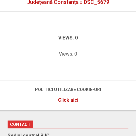
Menu
Județeană Constanța »
DSC_5679
VIEWS: 0
Views: 0
2024-
04-
01
POLITICI UTILIZARE COOKIE-URI
Click aici
CONTACT
Sediul central BJC