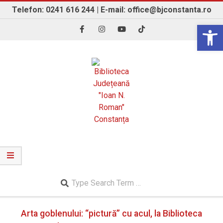
Skip
Telefon: 0241 616 244 | E-mail: office@bjconstanta.ro
to
Open 
content
BIBLIOTECA JUDEȚEANĂ "IOAN N. ROMAN"
CONSTANȚA
Search
Secondary
Arta goblenului: “pictură” cu acul, la Biblioteca
Navigation