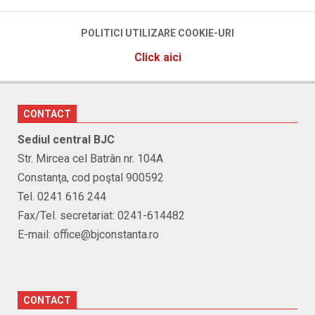
04-
01
POLITICI UTILIZARE COOKIE-URI
Click aici
CONTACT
Sediul central BJC
Str. Mircea cel Batrân nr. 104A
Constanţa, cod poştal 900592
Tel. 0241 616 244
Fax/Tel. secretariat: 0241-614482
E-mail: office@bjconstanta.ro
CONTACT