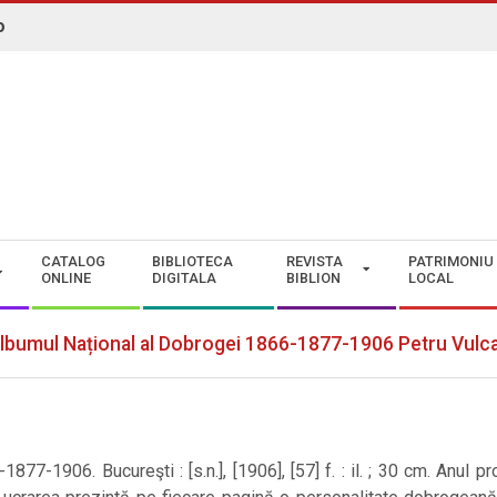
o
N. ROMAN" CONSTANȚA
CATALOG
BIBLIOTECA
REVISTA
PATRIMONIU
ONLINE
DIGITALA
BIBLION
LOCAL
lbumul Național al Dobrogei 1866-1877-1906 Petru Vulc
7-1906. Bucureşti : [s.n.], [1906], [57] f. : il. ; 30 cm. Anul pr