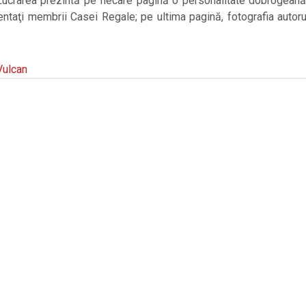
. Lucrarea prezintă pe fiecare pagină o personalitate dobrogeană
zentaţi membrii Casei Regale; pe ultima pagină, fotografia autoru
Vulcan