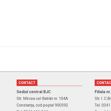
CONTACT
CONTA
Sediul central BJC
Filiala n
Str. Mircea cel Batrân nr. 104A
Str. I. C.
Constanţa, cod poştal 900592
Tel. 034