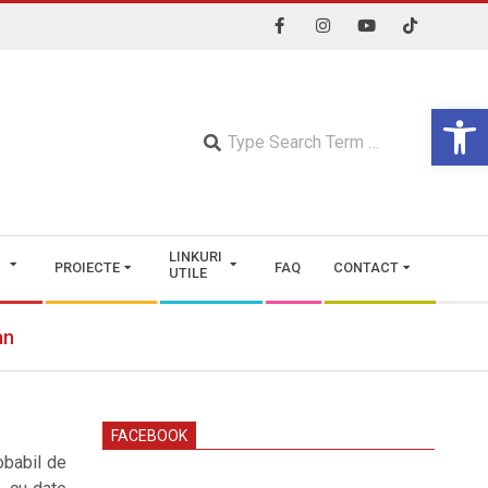
Open 
Searc
LINKURI
PROIECTE
FAQ
CONTACT
UTILE
an
FACEBOOK
obabil de