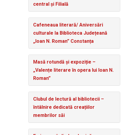
central și Filială
Cafeneaua literară/ Aniversări
culturale la Biblioteca Județeană
„Ioan N. Roman” Constanța
Masă rotundă și expoziție –
„Valențe literare în opera lui Ioan N.
Roman”
Clubul de lectură al bibliotecii –
întâlnire dedicată creațiilor
membrilor săi