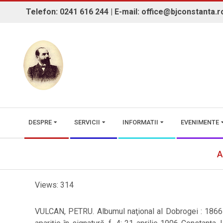
Skip
Telefon: 0241 616 244 | E-mail: office@bjconstanta.r
to
content
BIBLIOTECA JUDEȚEANĂ "IOAN 
Secondary
DESPRE
SERVICII
INFORMATII
EVENIMENTE
Navigation
Menu
A
Views: 314
VULCAN, PETRU. Albumul naţional al Dobrogei : 1866-187