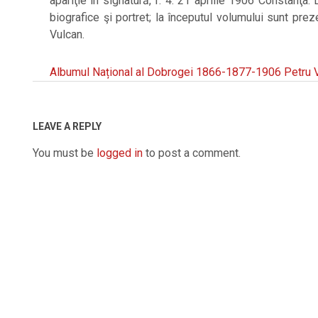
apariţie în signatură, f. 4: 21 aprilie 1906 Constanţa
biografice şi portret; la începutul volumului sunt pre
Vulcan.
Albumul Național al Dobrogei 1866-1877-1906 Petru 
2019-
09-
20
LEAVE A REPLY
You must be
logged in
to post a comment.