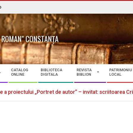
o
N. ROMAN" CONSTANȚA
CATALOG
BIBLIOTECA
REVISTA
PATRIMONIU
ONLINE
DIGITALA
BIBLION
LOCAL
e a proiectului „Portret de autor” – invitat: scriitoarea C