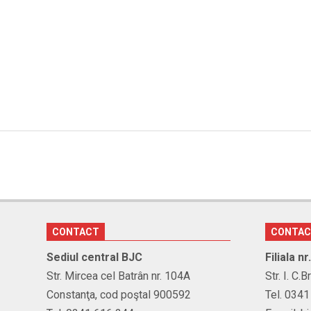
CONTACT
CONTA
Sediul central BJC
Filiala n
Str. Mircea cel Batrân nr. 104A
Str. I. C.
Constanţa, cod poştal 900592
Tel. 034