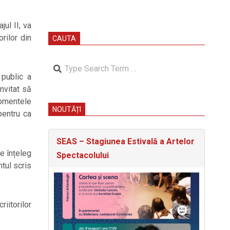
jul II, va
rilor din
CAUTA
Search
 public a
invitat să
omentele
NOUTĂȚI
pentru ca
SEAS – Stagiunea Estivală a Artelor
re înțeleg
Spectacolului
tul scris
iitorilor