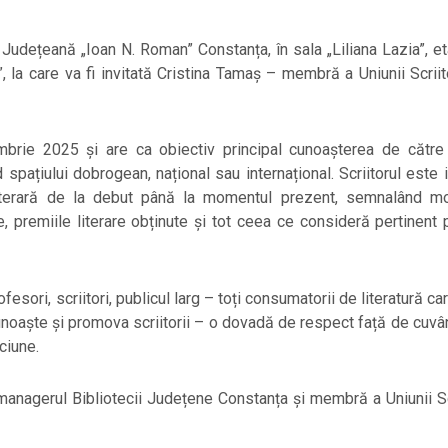
 Județeană „Ioan N. Roman” Constanța, în sala „Liliana Lazia”, eta
, la care va fi invitată Cristina Tamaș – membră a Uniunii Scriito
mbrie 2025 și are ca obiectiv principal cunoașterea de către
d spațiului dobrogean, național sau internațional. Scriitorul este 
literară de la debut până la momentul prezent, semnalând m
te, premiile literare obținute și tot ceea ce consideră pertinent 
ofesori, scriitori, publicul larg – toți consumatorii de literatură ca
cunoaște și promova scriitorii – o dovadă de respect față de cuvân
ciune.
anagerul Bibliotecii Județene Constanța și membră a Uniunii Scr