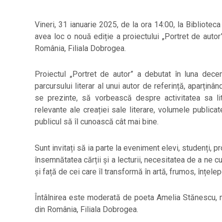
Vineri, 31 ianuarie 2025, de la ora 14:00, la Biblioteca
avea loc o nouă ediție a proiectului „Portret de autor”
România, Filiala Dobrogea.
Proiectul „Portret de autor” a debutat în luna dece
parcursului literar al unui autor de referință, aparținân
se prezinte, să vorbească despre activitatea sa 
relevante ale creației sale literare, volumele publica
publicul să îl cunoască cât mai bine.
Sunt invitați să ia parte la eveniment elevi, studenți, pr
însemnătatea cărții și a lecturii, necesitatea de a ne 
și față de cei care îl transformă în artă, frumos, înțelep
Întâlnirea este moderată de poeta Amelia Stănescu, m
din România, Filiala Dobrogea.