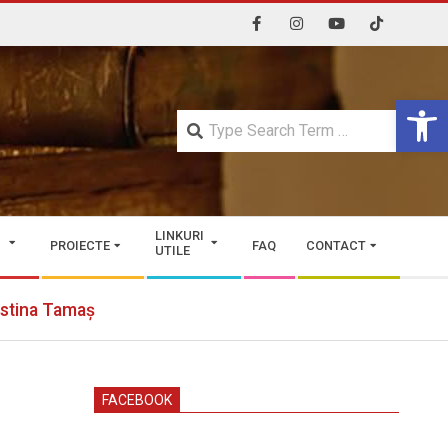
Open 
Searc
LINKURI
PROIECTE
FAQ
CONTACT
UTILE
ristina Tamaș
FACEBOOK