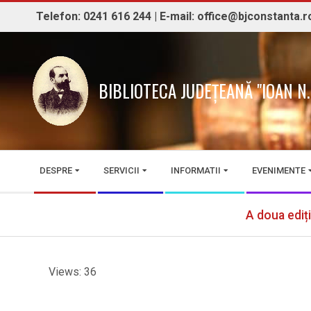
Skip
Telefon: 0241 616 244 | E-mail: office@bjconstanta.r
to
content
BIBLIOTECA JUDEȚEANĂ "IOAN 
Secondary
DESPRE
SERVICII
INFORMATII
EVENIMENTE
Navigation
Menu
A doua ediți
Views: 36