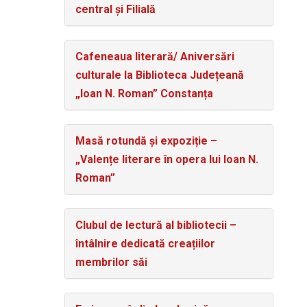
central și Filială
Cafeneaua literară/ Aniversări
culturale la Biblioteca Județeană
„Ioan N. Roman” Constanța
Masă rotundă și expoziție –
„Valențe literare în opera lui Ioan N.
Roman”
Clubul de lectură al bibliotecii –
întâlnire dedicată creațiilor
membrilor săi