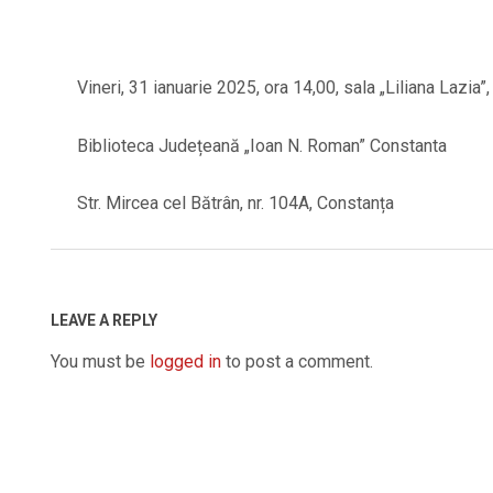
Vineri, 31 ianuarie 2025, ora 14,00, sala „Liliana Lazia”, 
Biblioteca Județeană „Ioan N. Roman” Constanta
Str. Mircea cel Bătrân, nr. 104A, Constanța
2025-
01-
28
LEAVE A REPLY
You must be
logged in
to post a comment.