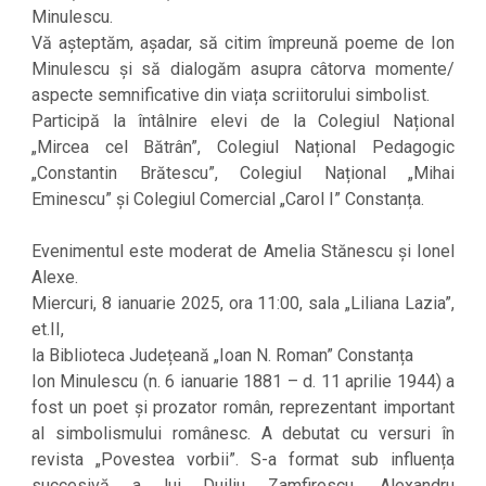
Minulescu.
Vă așteptăm, așadar, să citim împreună poeme de Ion
Minulescu și să dialogăm asupra câtorva momente/
aspecte semnificative din viața scriitorului simbolist.
Participă la întâlnire elevi de la Colegiul Național
„Mircea cel Bătrân”, Colegiul Național Pedagogic
„Constantin Brătescu”, Colegiul Național „Mihai
Eminescu” și Colegiul Comercial „Carol I” Constanța.
Evenimentul este moderat de Amelia Stănescu și Ionel
Alexe.
Miercuri, 8 ianuarie 2025, ora 11:00, sala „Liliana Lazia”,
et.II,
la Biblioteca Județeană „Ioan N. Roman” Constanța
Ion Minulescu (n. 6 ianuarie 1881 – d. 11 aprilie 1944) a
fost un poet și prozator român, reprezentant important
al simbolismului românesc. A debutat cu versuri în
revista „Povestea vorbii”. S-a format sub influența
succesivă a lui Duiliu Zamfirescu, Alexandru