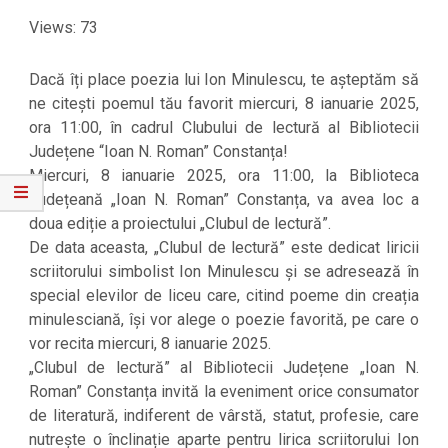
Views: 73
Dacă îți place poezia lui Ion Minulescu, te așteptăm să
ne citești poemul tău favorit miercuri, 8 ianuarie 2025,
ora 11:00, în cadrul Clubului de lectură al Bibliotecii
Județene “Ioan N. Roman” Constanța!
Miercuri, 8 ianuarie 2025, ora 11:00, la Biblioteca
Județeană „Ioan N. Roman” Constanța, va avea loc a
doua ediție a proiectului „Clubul de lectură”.
De data aceasta, „Clubul de lectură” este dedicat liricii
scriitorului simbolist Ion Minulescu și se adresează în
special elevilor de liceu care, citind poeme din creația
minulesciană, își vor alege o poezie favorită, pe care o
vor recita miercuri, 8 ianuarie 2025.
„Clubul de lectură” al Bibliotecii Județene „Ioan N.
Roman” Constanța invită la eveniment orice consumator
de literatură, indiferent de vârstă, statut, profesie, care
nutrește o înclinație aparte pentru lirica scriitorului Ion