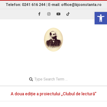
Skip
Telefon: 0241 616 244 | E-mail: office@bjconstanta.ro
to
Open 
content
BIBLIOTECA JUDEȚEANĂ "IOAN N. ROMAN"
CONSTANȚA
Search
Secondary
A doua ediție a proiectului „Clubul de lectură”
Navigation
Menu