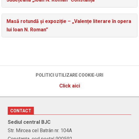
Masă rotundă și expoziție – „Valențe literare în opera
lui Ioan N. Roman”
POLITICI UTILIZARE COOKIE-URI
Click aici
CONTACT
Sediul central BJC
Str. Mircea cel Batrân nr. 104A
Constanţa, cod poştal 900592