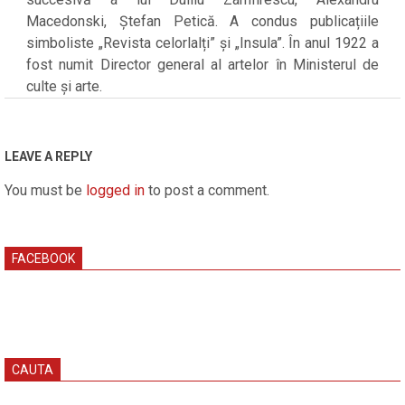
Macedonski, Ștefan Petică. A condus publicațiile
simboliste „Revista celorlalți” și „Insula”. În anul 1922 a
fost numit Director general al artelor în Ministerul de
culte și arte.
2025-
01-
03
LEAVE A REPLY
You must be
logged in
to post a comment.
FACEBOOK
CAUTA