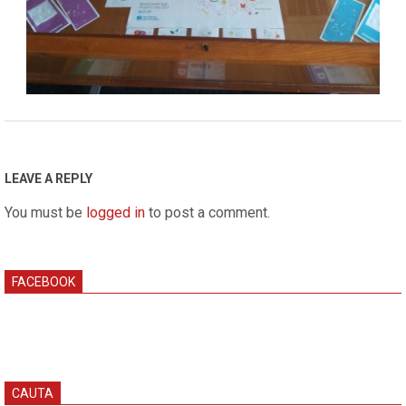
2021-
04-
26
LEAVE A REPLY
You must be
logged in
to post a comment.
FACEBOOK
CAUTA