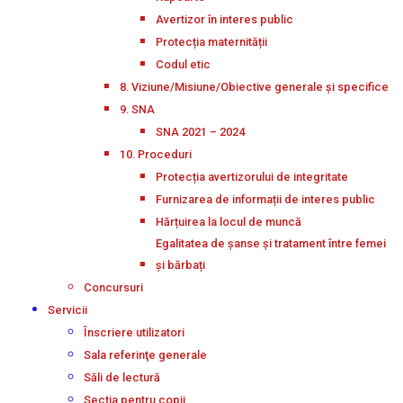
Avertizor în interes public
Protecția maternității
Codul etic
8. Viziune/Misiune/Obiective generale și specifice
9. SNA
SNA 2021 – 2024
10. Proceduri
Protecția avertizorului de integritate
Furnizarea de informații de interes public
Hărțuirea la locul de muncă
Egalitatea de șanse și tratament între femei
și bărbați
Concursuri
Servicii
Înscriere utilizatori
Sala referinţe generale
Săli de lectură
Secţia pentru copii