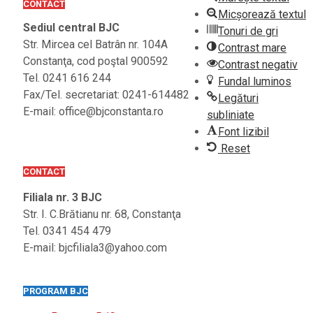
CONTACT
Micșorează textul
Sediul central BJC
Tonuri de gri
Str. Mircea cel Batrân nr. 104A
Contrast mare
Constanţa, cod poştal 900592
Contrast negativ
Tel. 0241 616 244
Fundal luminos
Fax/Tel. secretariat: 0241-614482
Legături
E-mail: office@bjconstanta.ro
subliniate
Font lizibil
Reset
CONTACT
Filiala nr. 3 BJC
Str. I. C.Brătianu nr. 68, Constanţa
Tel. 0341 454 479
E-mail: bjcfiliala3@yahoo.com
PROGRAM BJC