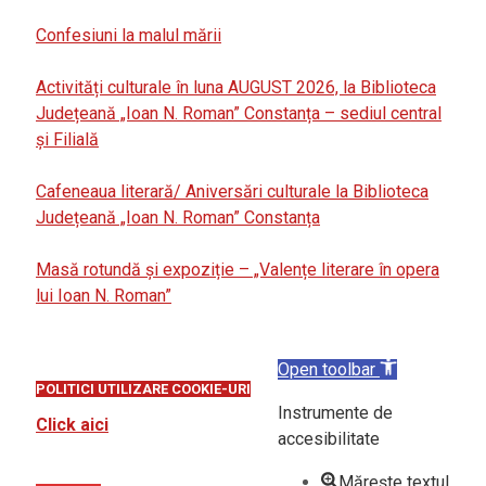
Confesiuni la malul mării
Activități culturale în luna AUGUST 2026, la Biblioteca
Județeană „Ioan N. Roman” Constanța – sediul central
și Filială
Cafeneaua literară/ Aniversări culturale la Biblioteca
Județeană „Ioan N. Roman” Constanța
Masă rotundă și expoziție – „Valențe literare în opera
lui Ioan N. Roman”
Open toolbar
POLITICI UTILIZARE COOKIE-URI
Instrumente de
Click aici
accesibilitate
Mărește textul