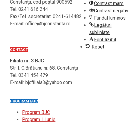
Constanţa, cod poştal 900592
Contrast mare
Tel. 0241 616 244
Contrast negativ
Fax/Tel. secretariat: 0241-614482
Fundal luminos
E-mail: office@bjconstanta.ro
Legături
subliniate
Font lizibil
Reset
CONTACT
Filiala nr. 3 BJC
Str. I. C.Brătianu nr. 68, Constanţa
Tel. 0341 454 479
E-mail: bjcfiliala3@yahoo.com
PROGRAM BJC
Program BJC
Program 1 Iunie