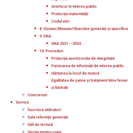
Avertizor în interes public
Protecția maternității
Codul etic
8. Viziune/Misiune/Obiective generale și specifice
9. SNA
SNA 2021 – 2024
10. Proceduri
Protecția avertizorului de integritate
Furnizarea de informații de interes public
Hărțuirea la locul de muncă
Egalitatea de șanse și tratament între femei
și bărbați
Concursuri
Servicii
Înscriere utilizatori
Sala referinţe generale
Săli de lectură
Secţia pentru copii