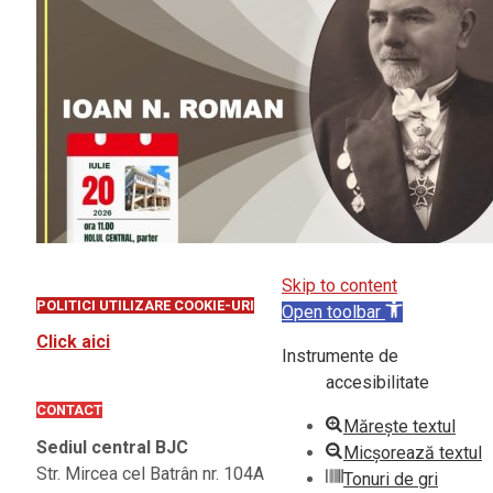
Skip to content
POLITICI UTILIZARE COOKIE-URI
Open toolbar
Click aici
Instrumente de
accesibilitate
CONTACT
Mărește textul
Sediul central BJC
Micșorează textul
Str. Mircea cel Batrân nr. 104A
Tonuri de gri