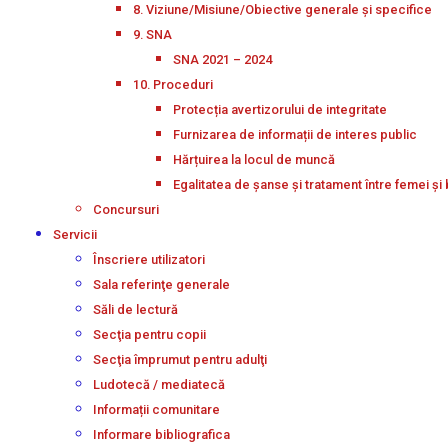
8. Viziune/Misiune/Obiective generale și specifice
9. SNA
SNA 2021 – 2024
10. Proceduri
Protecția avertizorului de integritate
Furnizarea de informații de interes public
Hărțuirea la locul de muncă
Egalitatea de șanse și tratament între femei și 
Concursuri
Servicii
Înscriere utilizatori
Sala referinţe generale
Săli de lectură
Secţia pentru copii
Secţia împrumut pentru adulţi
Ludotecă / mediatecă
Informații comunitare
Informare bibliografica