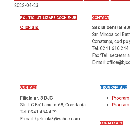
2022-04-23
POLITICI UTILIZARE COOKIE-URI
CONTACT
Click aici
Sediul central BJ
Str. Mircea cel Bat
Constanţa, cod po
Tel. 0241 616 244
Fax/Tel. secretari
E-mail: office@bjc
CONTACT
PROGRAM BJC
Filiala nr. 3 BJC
Program
Str. I. C.Brătianu nr. 68, Constanţa
Program 
Tel. 0341 454 479
E-mail: bjcfiliala3@yahoo.com
LOCALIZARE