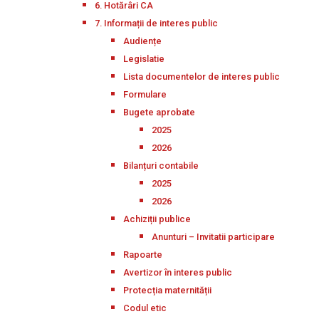
6. Hotărâri CA
7. Informații de interes public
Audiențe
Legislatie
Lista documentelor de interes public
Formulare
Bugete aprobate
2025
2026
Bilanțuri contabile
2025
2026
Achiziții publice
Anunturi – Invitatii participare
Rapoarte
Avertizor în interes public
Protecția maternității
Codul etic