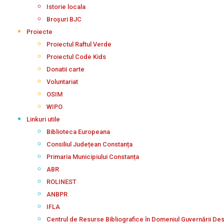
Istorie locala
Broșuri BJC
Proiecte
Proiectul Raftul Verde
Proiectul Code Kids
Donatii carte
Voluntariat
OSIM
WIPO
Linkuri utile
Biblioteca Europeana
Consiliul Județean Constanța
Primaria Municipiului Constanța
ABR
ROLINEST
ANBPR
IFLA
Centrul de Resurse Bibliografice în Domeniul Guvernării De