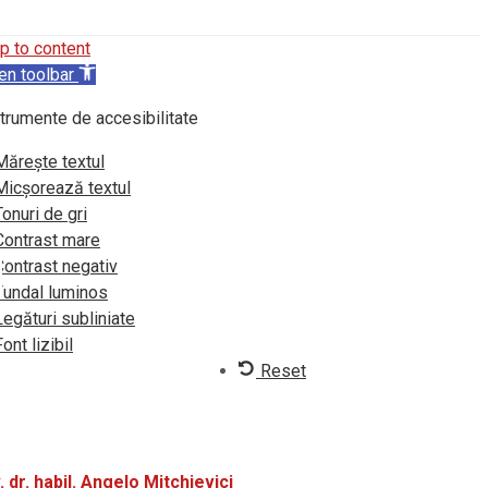
p to content
en toolbar
trumente de accesibilitate
Mărește textul
Micșorează textul
Tonuri de gri
Contrast mare
Contrast negativ
Fundal luminos
Legături subliniate
Font lizibil
Reset
 dr. habil. Angelo Mitchievici