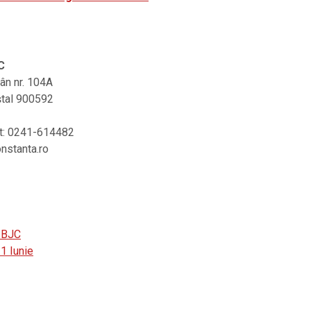
C
rân nr. 104A
ştal 900592
at: 0241-614482
onstanta.ro
 BJC
1 Iunie