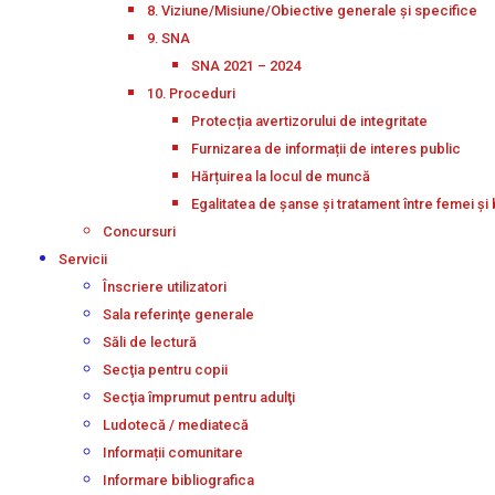
8. Viziune/Misiune/Obiective generale și specifice
9. SNA
SNA 2021 – 2024
10. Proceduri
Protecția avertizorului de integritate
Furnizarea de informații de interes public
Hărțuirea la locul de muncă
Egalitatea de șanse și tratament între femei și 
Concursuri
Servicii
Înscriere utilizatori
Sala referinţe generale
Săli de lectură
Secţia pentru copii
Secţia împrumut pentru adulţi
Ludotecă / mediatecă
Informații comunitare
Informare bibliografica