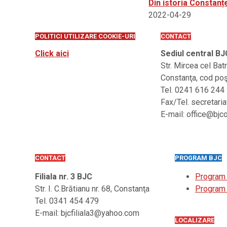
Din istoria Constanțe
2022-04-29
POLITICI UTILIZARE COOKIE-URI
CONTACT
Click aici
Sediul central BJ
Str. Mircea cel Bat
Constanţa, cod po
Tel. 0241 616 244
Fax/Tel. secretari
E-mail: office@bjc
CONTACT
PROGRAM BJC
Filiala nr. 3 BJC
Program
Str. I. C.Brătianu nr. 68, Constanţa
Program 
Tel. 0341 454 479
E-mail: bjcfiliala3@yahoo.com
LOCALIZARE