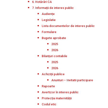
6. Hotărâri CA
7. Informații de interes public
Audiențe
Legislatie
Lista documentelor de interes public
Formulare
Bugete aprobate
2025
2026
Bilanțuri contabile
2025
2026
Achiziții publice
Anunturi – Invitatii participare
Rapoarte
Avertizor în interes public
Protecția maternității
Codul etic