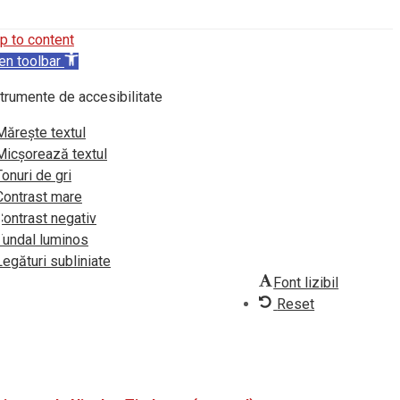
p to content
en toolbar
trumente de accesibilitate
Mărește textul
Micșorează textul
Tonuri de gri
Contrast mare
Contrast negativ
Fundal luminos
Legături subliniate
Font lizibil
Reset