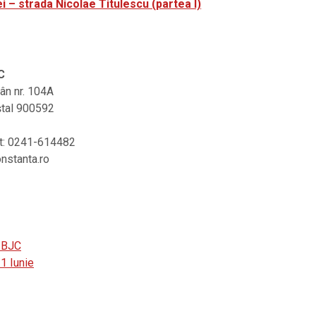
i – strada Nicolae Titulescu (partea I)
C
rân nr. 104A
ştal 900592
at: 0241-614482
onstanta.ro
 BJC
1 Iunie