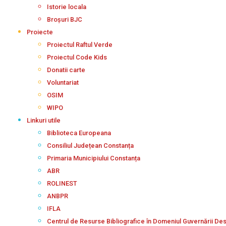
Istorie locala
Broșuri BJC
Proiecte
Proiectul Raftul Verde
Proiectul Code Kids
Donatii carte
Voluntariat
OSIM
WIPO
Linkuri utile
Biblioteca Europeana
Consiliul Județean Constanța
Primaria Municipiului Constanța
ABR
ROLINEST
ANBPR
IFLA
Centrul de Resurse Bibliografice în Domeniul Guvernării De