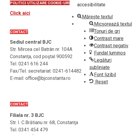
POLITICI UTILIZARE COOKIE-URI
accesibilitate
Click aici
Mărește textul
Micșorează textul
Tonuri de gri
CONTACT
Contrast mare
Sediul central BJC
Contrast negativ
Str. Mircea cel Batrân nr. 104A
Fundal luminos
Constanţa, cod poştal 900592
Legături
Tel. 0241 616 244
subliniate
Fax/Tel. secretariat: 0241-614482
Font lizibil
E-mail: office@bjconstanta.ro
Reset
CONTACT
Filiala nr. 3 BJC
Str. I. C.Brătianu nr. 68, Constanţa
Tel. 0341 454 479