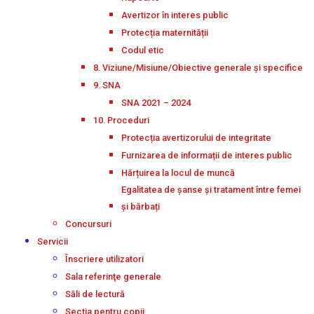
Avertizor în interes public
Protecția maternității
Codul etic
8. Viziune/Misiune/Obiective generale și specifice
9. SNA
SNA 2021 – 2024
10. Proceduri
Protecția avertizorului de integritate
Furnizarea de informații de interes public
Hărțuirea la locul de muncă
Egalitatea de șanse și tratament între femei
și bărbați
Concursuri
Servicii
Înscriere utilizatori
Sala referinţe generale
Săli de lectură
Secţia pentru copii