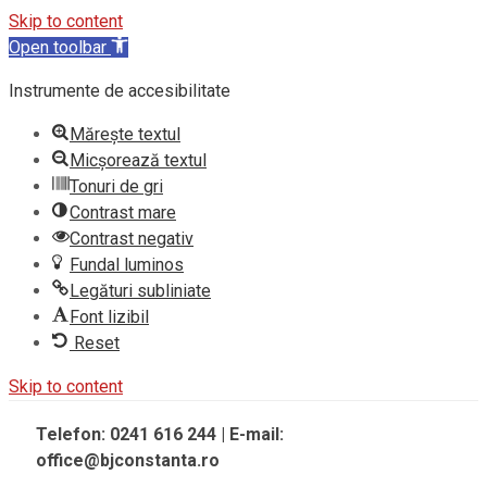
Skip to content
Open toolbar
Instrumente de accesibilitate
Mărește textul
Micșorează textul
Tonuri de gri
Contrast mare
Contrast negativ
Fundal luminos
Legături subliniate
Font lizibil
Reset
Skip to content
Telefon: 0241 616 244 | E-mail:
office@bjconstanta.ro