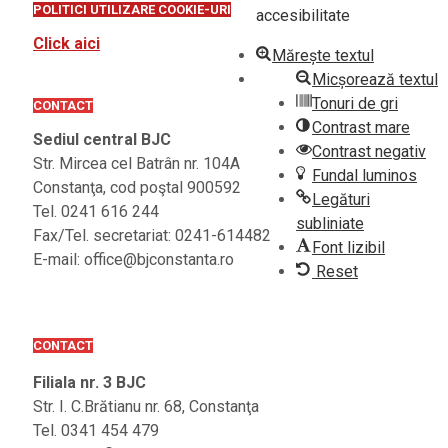
POLITICI UTILIZARE COOKIE-URI
accesibilitate
Click aici
Mărește textul
Micșorează textul
Tonuri de gri
CONTACT
Contrast mare
Sediul central BJC
Contrast negativ
Str. Mircea cel Batrân nr. 104A
Fundal luminos
Constanţa, cod poştal 900592
Legături
Tel. 0241 616 244
subliniate
Fax/Tel. secretariat: 0241-614482
Font lizibil
E-mail: office@bjconstanta.ro
Reset
CONTACT
Filiala nr. 3 BJC
Str. I. C.Brătianu nr. 68, Constanţa
Tel. 0341 454 479