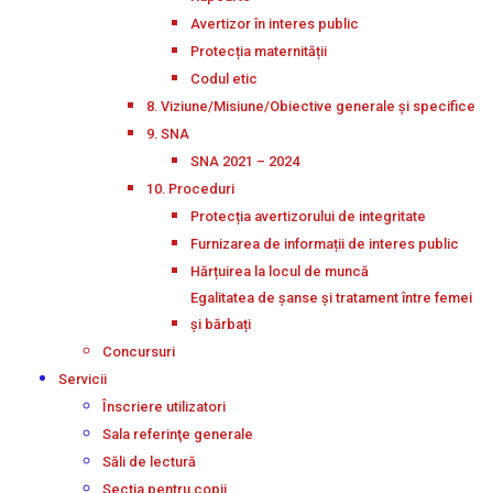
Avertizor în interes public
Protecția maternității
Codul etic
8. Viziune/Misiune/Obiective generale și specifice
9. SNA
SNA 2021 – 2024
10. Proceduri
Protecția avertizorului de integritate
Furnizarea de informații de interes public
Hărțuirea la locul de muncă
Egalitatea de șanse și tratament între femei
și bărbați
Concursuri
Servicii
Înscriere utilizatori
Sala referinţe generale
Săli de lectură
Secţia pentru copii