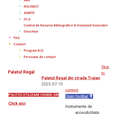
ABR
ROLINEST
ANBPR
IFLA
Centrul de Resurse Bibliografice în Domeniul Guvernării
Deschise
FAQ
Contact
Program BJC
Persoane de contact
Skip
Palatul Regal
to
Palatul Regal din strada Traian
2025-07-10
content
POLITICI UTILIZARE COOKIE-URI
Open toolbar
Click aici
Instrumente de
accesibilitate