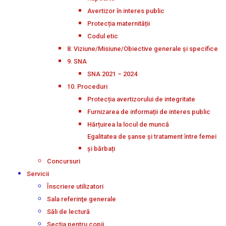
Avertizor în interes public
Protecția maternității
Codul etic
8. Viziune/Misiune/Obiective generale și specifice
9. SNA
SNA 2021 – 2024
10. Proceduri
Protecția avertizorului de integritate
Furnizarea de informații de interes public
Hărțuirea la locul de muncă
Egalitatea de șanse și tratament între femei
și bărbați
Concursuri
Servicii
Înscriere utilizatori
Sala referinţe generale
Săli de lectură
Secţia pentru copii