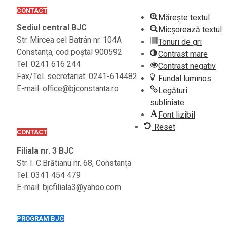
CONTACT
Mărește textul
Sediul central BJC
Micșorează textul
Str. Mircea cel Batrân nr. 104A
Tonuri de gri
Constanţa, cod poştal 900592
Contrast mare
Tel. 0241 616 244
Contrast negativ
Fax/Tel. secretariat: 0241-614482
Fundal luminos
E-mail: office@bjconstanta.ro
Legături
subliniate
Font lizibil
Reset
CONTACT
Filiala nr. 3 BJC
Str. I. C.Brătianu nr. 68, Constanţa
Tel. 0341 454 479
E-mail: bjcfiliala3@yahoo.com
PROGRAM BJC