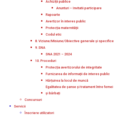
Achiziții publice
Anunturi – Invitatii participare
Rapoarte
Avertizor în interes public
Protecția maternității
Codul etic
8. Viziune/Misiune/Obiective generale și specifice
9. SNA
SNA 2021 – 2024
10. Proceduri
Protecția avertizorului de integritate
Furnizarea de informații de interes public
Hărțuirea la locul de muncă
Egalitatea de șanse și tratament între femei
și bărbați
Concursuri
Servicii
Înscriere utilizatori