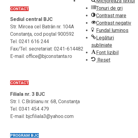
Micșorează textul
Tonuri de gri
CONTACT
Contrast mare
Sediul central BJC
Contrast negativ
Str. Mircea cel Batrân nr. 104A
Fundal luminos
Constanţa, cod poştal 900592
Legături
Tel. 0241 616 244
subliniate
Fax/Tel. secretariat: 0241-614482
Font lizibil
E-mail: office@bjconstanta.ro
Reset
CONTACT
Filiala nr. 3 BJC
Str. I. C.Brătianu nr. 68, Constanţa
Tel. 0341 454 479
E-mail: bjcfiliala3@yahoo.com
PROGRAM BJC