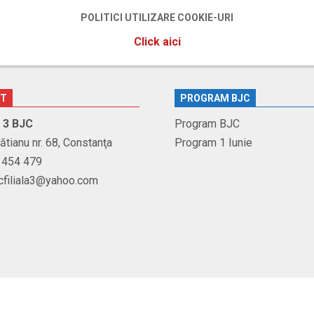
POLITICI UTILIZARE COOKIE-URI
Click aici
CT
PROGRAM BJC
r. 3 BJC
Program BJC
Brătianu nr. 68, Constanţa
Program 1 Iunie
1 454 479
jcfiliala3@yahoo.com