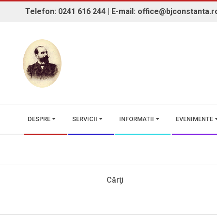
Skip
Telefon: 0241 616 244 | E-mail: office@bjconstanta.r
to
content
BIBLIOTECA JUDEȚEANĂ "IOAN 
Secondary
DESPRE
SERVICII
INFORMATII
EVENIMENTE
Navigation
Menu
Cărţi
2015-
07-
27