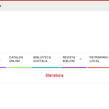
o
N. ROMAN" CONSTANȚA
CATALOG
BIBLIOTECA
REVISTA
PATRIMONIU
ONLINE
DIGITALA
BIBLION
LOCAL
literatura