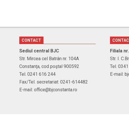
CONTACT
CONTA
Sediul central BJC
Filiala n
Str. Mircea cel Batrân nr. 104A
Str. I. C.
Constanţa, cod poştal 900592
Tel. 034
Tel. 0241 616 244
E-mail: b
Fax/Tel. secretariat: 0241-614482
E-mail: office@bjconstanta.ro