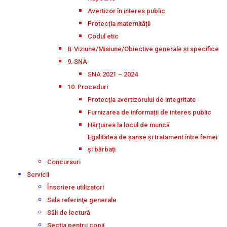
Avertizor în interes public
Protecția maternității
Codul etic
8. Viziune/Misiune/Obiective generale și specifice
9. SNA
SNA 2021 – 2024
10. Proceduri
Protecția avertizorului de integritate
Furnizarea de informații de interes public
Hărțuirea la locul de muncă
Egalitatea de șanse și tratament între femei
și bărbați
Concursuri
Servicii
Înscriere utilizatori
Sala referinţe generale
Săli de lectură
Secţia pentru copii