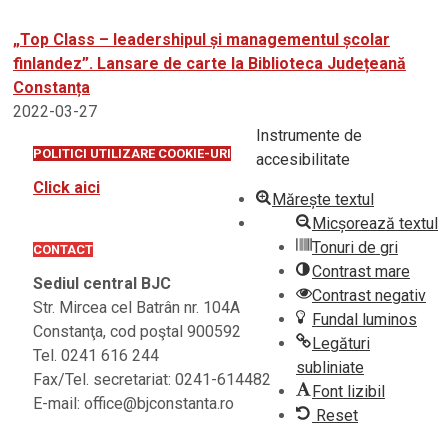
„Top Class – leadershipul și managementul școlar
finlandez”. Lansare de carte la Biblioteca Județeană
Constanța
2022-03-27
Instrumente de
POLITICI UTILIZARE COOKIE-URI
accesibilitate
Click aici
Mărește textul
Micșorează textul
Tonuri de gri
CONTACT
Contrast mare
Sediul central BJC
Contrast negativ
Str. Mircea cel Batrân nr. 104A
Fundal luminos
Constanţa, cod poştal 900592
Legături
Tel. 0241 616 244
subliniate
Fax/Tel. secretariat: 0241-614482
Font lizibil
E-mail: office@bjconstanta.ro
Reset