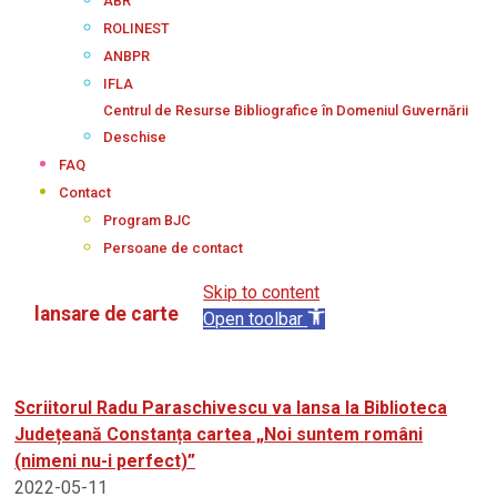
ABR
ROLINEST
ANBPR
IFLA
Centrul de Resurse Bibliografice în Domeniul Guvernării
Deschise
FAQ
Contact
Program BJC
Persoane de contact
Skip to content
lansare de carte
Open toolbar
Scriitorul Radu Paraschivescu va lansa la Biblioteca
Județeană Constanța cartea „Noi suntem români
(nimeni nu-i perfect)”
2022-05-11