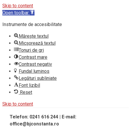
Skip to content
Open toolbar
Instrumente de accesibilitate
Mărește textul
Micșorează textul
Tonuri de gri
Contrast mare
Contrast negativ
Fundal luminos
Legături subliniate
Font lizibil
Reset
Skip to content
Telefon: 0241 616 244 | E-mail:
office@bjconstanta.ro