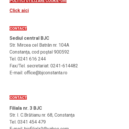
POLITICI UTILIZARE COOKIE-URI
Click aici
CONTACT
Sediul central BJC
Str. Mircea cel Batrân nr. 104A
Constanţa, cod poştal 900592
Tel. 0241 616 244
Fax/Tel. secretariat: 0241-614482
E-mail: office@bjconstanta.ro
CONTACT
Filiala nr. 3 BJC
Str. I. C.Brătianu nr. 68, Constanţa
Tel. 0341 454 479
E-mail: bjcfiliala3@yahoo.com