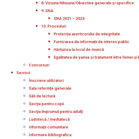
8. Viziune/Misiune/Obiective generale și specifice
9. SNA
SNA 2021 – 2024
10. Proceduri
Protecția avertizorului de integritate
Furnizarea de informații de interes public
Hărțuirea la locul de muncă
Egalitatea de șanse și tratament între femei și 
Concursuri
Servicii
Înscriere utilizatori
Sala referinţe generale
Săli de lectură
Secţia pentru copii
Secţia împrumut pentru adulţi
Ludotecă / mediatecă
Informații comunitare
Informare bibliografica