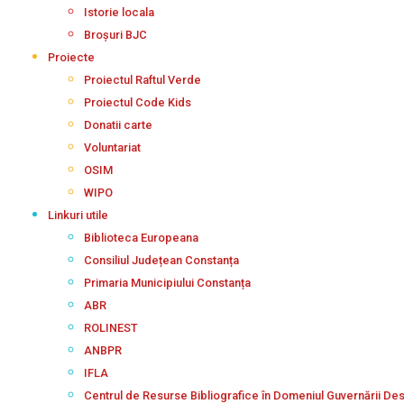
Istorie locala
Broșuri BJC
Proiecte
Proiectul Raftul Verde
Proiectul Code Kids
Donatii carte
Voluntariat
OSIM
WIPO
Linkuri utile
Biblioteca Europeana
Consiliul Județean Constanța
Primaria Municipiului Constanța
ABR
ROLINEST
ANBPR
IFLA
Centrul de Resurse Bibliografice în Domeniul Guvernării De