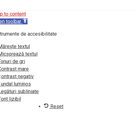
p to content
en toolbar
trumente de accesibilitate
Mărește textul
Micșorează textul
Tonuri de gri
Contrast mare
Contrast negativ
Fundal luminos
Legături subliniate
Font lizibil
Reset