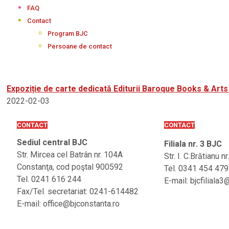
FAQ
Contact
Program BJC
Persoane de contact
Expoziție de carte dedicată Editurii Baroque Books & Arts ș
2022-02-03
CONTACT
CONTACT
Sediul central BJC
Filiala nr. 3 BJC
Str. Mircea cel Batrân nr. 104A
Str. I. C.Brătianu n
Constanţa, cod poştal 900592
Tel. 0341 454 479
Tel. 0241 616 244
E-mail: bjcfilial
Fax/Tel. secretariat: 0241-614482
E-mail: office@bjconstanta.ro