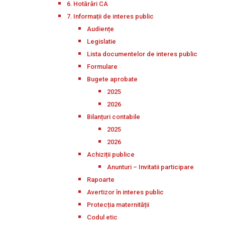
6. Hotărâri CA
7. Informații de interes public
Audiențe
Legislatie
Lista documentelor de interes public
Formulare
Bugete aprobate
2025
2026
Bilanțuri contabile
2025
2026
Achiziții publice
Anunturi – Invitatii participare
Rapoarte
Avertizor în interes public
Protecția maternității
Codul etic