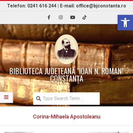
Skip
Telefon: 0241 616 244 | E-mail: office@bjconstanta.ro
to
Open 
content
BIBLIOTECA JUDEȚEANĂ "IOAN N. ROMAN"
CONSTANȚA
Search
Secondary
Corina-Mihaela Apostoleanu
Navigation
Menu