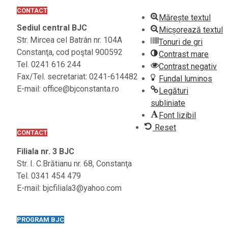
CONTACT
Mărește textul
Sediul central BJC
Micșorează textul
Str. Mircea cel Batrân nr. 104A
Tonuri de gri
Constanţa, cod poştal 900592
Contrast mare
Tel. 0241 616 244
Contrast negativ
Fax/Tel. secretariat: 0241-614482
Fundal luminos
E-mail: office@bjconstanta.ro
Legături
subliniate
Font lizibil
Reset
CONTACT
Filiala nr. 3 BJC
Str. I. C.Brătianu nr. 68, Constanţa
Tel. 0341 454 479
E-mail: bjcfiliala3@yahoo.com
PROGRAM BJC