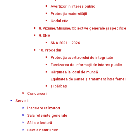
Avertizor în interes public
Protecția maternității
Codul etic
8. Viziune/Misiune/Obiective generale și specifice
9. SNA
SNA 2021 – 2024
10. Proceduri
Protecția avertizorului de integritate
Furnizarea de informații de interes public
Hărțuirea la locul de muncă
Egalitatea de șanse și tratament între femei
și bărbați
Concursuri
Servicii
Înscriere utilizatori
Sala referinţe generale
Săli de lectură
Secţia pentru copii