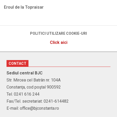
Eroul de la Topraisar
2026-
05-
15
POLITICI UTILIZARE COOKIE-URI
Click aici
CONTACT
Sediul central BJC
Str. Mircea cel Batrân nr. 104A
Constanţa, cod poştal 900592
Tel. 0241 616 244
Fax/Tel. secretariat: 0241-614482
E-mail: office@bjconstanta.ro