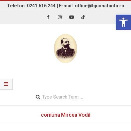
Skip
Telefon: 0241 616 244 | E-mail: office@bjconstanta.ro
to
Open 
content
BIBLIOTECA JUDEȚEANĂ "IOAN N. ROMAN"
CONSTANȚA
Search
Secondary
comuna Mircea Vodă
Navigation
Menu