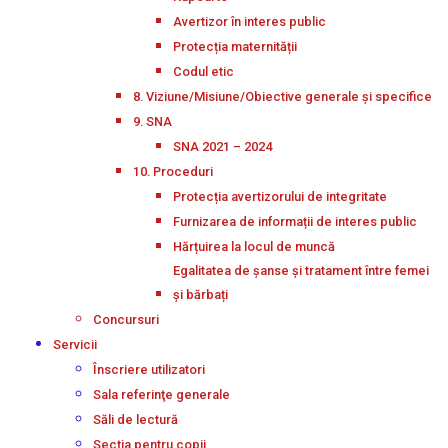
Avertizor în interes public
Protecția maternității
Codul etic
8. Viziune/Misiune/Obiective generale și specifice
9. SNA
SNA 2021 – 2024
10. Proceduri
Protecția avertizorului de integritate
Furnizarea de informații de interes public
Hărțuirea la locul de muncă
Egalitatea de șanse și tratament între femei
și bărbați
Concursuri
Servicii
Înscriere utilizatori
Sala referinţe generale
Săli de lectură
Secţia pentru copii