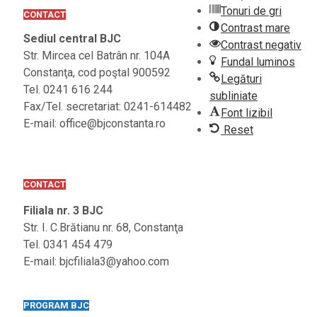
Tonuri de gri
CONTACT
Contrast mare
Sediul central BJC
Contrast negativ
Str. Mircea cel Batrân nr. 104A
Fundal luminos
Constanţa, cod poştal 900592
Legături
Tel. 0241 616 244
subliniate
Fax/Tel. secretariat: 0241-614482
Font lizibil
E-mail: office@bjconstanta.ro
Reset
CONTACT
Filiala nr. 3 BJC
Str. I. C.Brătianu nr. 68, Constanţa
Tel. 0341 454 479
E-mail: bjcfiliala3@yahoo.com
PROGRAM BJC