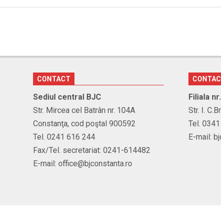
12
CONTACT
CONTA
Sediul central BJC
Filiala n
Str. Mircea cel Batrân nr. 104A
Str. I. C.
Constanţa, cod poştal 900592
Tel. 034
Tel. 0241 616 244
E-mail: b
Fax/Tel. secretariat: 0241-614482
E-mail: office@bjconstanta.ro