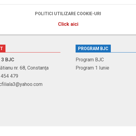
POLITICI UTILIZARE COOKIE-URI
Click aici
CT
PROGRAM BJC
r. 3 BJC
Program BJC
Brătianu nr. 68, Constanţa
Program 1 Iunie
1 454 479
jcfiliala3@yahoo.com