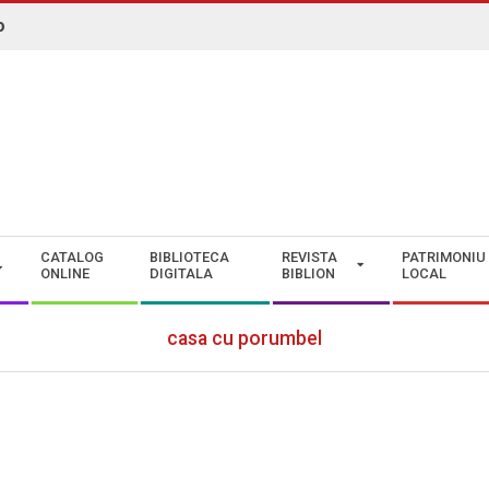
o
N. ROMAN" CONSTANȚA
CATALOG
BIBLIOTECA
REVISTA
PATRIMONIU
ONLINE
DIGITALA
BIBLION
LOCAL
casa cu porumbel