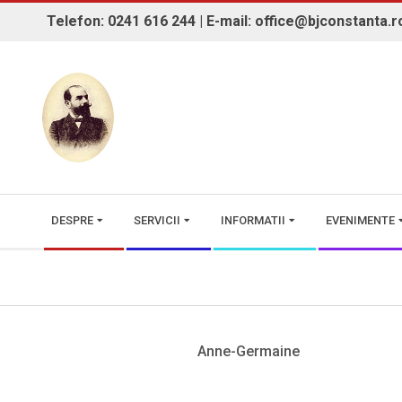
Skip
Telefon: 0241 616 244 | E-mail: office@bjconstanta.r
to
content
BIBLIOTECA JUDEȚEANĂ "IOAN 
Secondary
DESPRE
SERVICII
INFORMATII
EVENIMENTE
Navigation
Menu
Anne-Germaine
2025-
06-