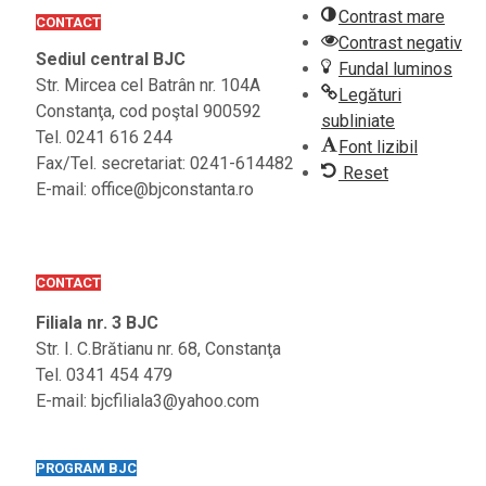
Contrast mare
CONTACT
Contrast negativ
Sediul central BJC
Fundal luminos
Str. Mircea cel Batrân nr. 104A
Legături
Constanţa, cod poştal 900592
subliniate
Tel. 0241 616 244
Font lizibil
Fax/Tel. secretariat: 0241-614482
Reset
E-mail: office@bjconstanta.ro
CONTACT
Filiala nr. 3 BJC
Str. I. C.Brătianu nr. 68, Constanţa
Tel. 0341 454 479
E-mail: bjcfiliala3@yahoo.com
PROGRAM BJC