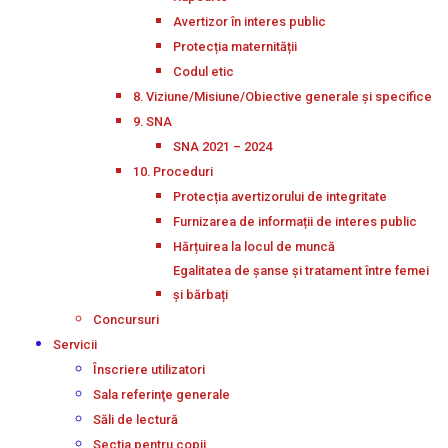
Avertizor în interes public
Protecția maternității
Codul etic
8. Viziune/Misiune/Obiective generale și specifice
9. SNA
SNA 2021 – 2024
10. Proceduri
Protecția avertizorului de integritate
Furnizarea de informații de interes public
Hărțuirea la locul de muncă
Egalitatea de șanse și tratament între femei
și bărbați
Concursuri
Servicii
Înscriere utilizatori
Sala referinţe generale
Săli de lectură
Secţia pentru copii