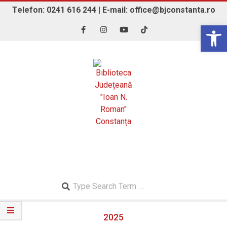
Skip
Telefon: 0241 616 244 | E-mail: office@bjconstanta.ro
to
Open 
content
BIBLIOTECA JUDEȚEANĂ "IOAN N. ROMAN"
CONSTANȚA
Search
Secondary
2025
Navigation