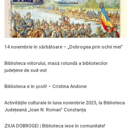
14 noiembrie în sărbătoare – „Dobrogea prin ochii mei”
2025-
11-
Biblioteca viitorului, masă rotundă a bibliotecilor
17
județene de sud-est
2025-
11-
Biblioteca e în școli! – Cristina Andone
06
2025-
11-
Activitățile culturale în luna noiembrie 2025, la Biblioteca
06
Județeană „Ioan N. Roman” Constanța
2025-
11-
ZIUA DOBROGEI | Biblioteca iese în comunitate!
03