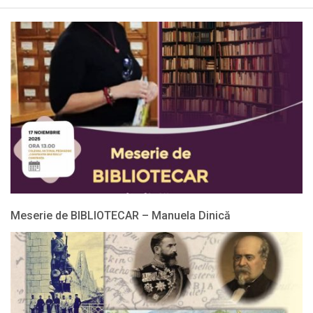
Menu
Meserie de BIBLIOTECAR – Manuela Dinică
2025-
11-
17