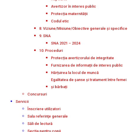
Avertizor în interes public
Protecția maternității
Codul etic
8. Viziune/Misiune/Obiective generale și specifice
9. SNA
SNA 2021 – 2024
10. Proceduri
Protecția avertizorului de integritate
Furnizarea de informații de interes public
Hărțuirea la locul de muncă
Egalitatea de șanse și tratament între femei
și bărbați
Concursuri
Servicii
Înscriere utilizatori
Sala referinţe generale
Săli de lectură
Secţia pentru copii