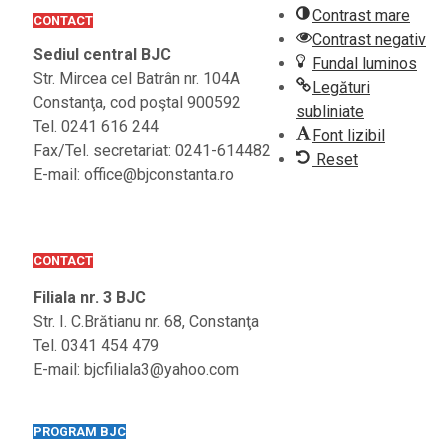
Contrast mare
CONTACT
Contrast negativ
Sediul central BJC
Fundal luminos
Str. Mircea cel Batrân nr. 104A
Legături
Constanţa, cod poştal 900592
subliniate
Tel. 0241 616 244
Font lizibil
Fax/Tel. secretariat: 0241-614482
Reset
E-mail: office@bjconstanta.ro
CONTACT
Filiala nr. 3 BJC
Str. I. C.Brătianu nr. 68, Constanţa
Tel. 0341 454 479
E-mail: bjcfiliala3@yahoo.com
PROGRAM BJC