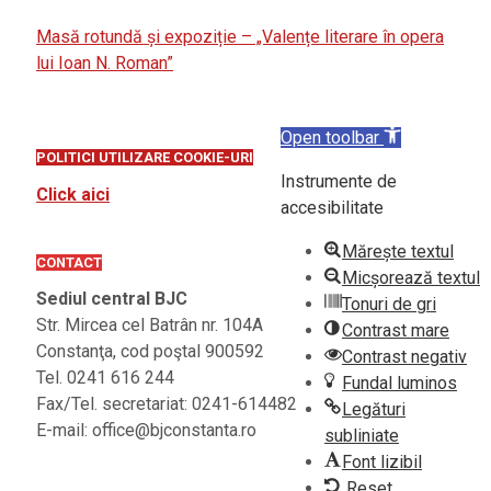
Masă rotundă și expoziție – „Valențe literare în opera
lui Ioan N. Roman”
Open toolbar
POLITICI UTILIZARE COOKIE-URI
Instrumente de
Click aici
accesibilitate
Mărește textul
CONTACT
Micșorează textul
Sediul central BJC
Tonuri de gri
Str. Mircea cel Batrân nr. 104A
Contrast mare
Constanţa, cod poştal 900592
Contrast negativ
Tel. 0241 616 244
Fundal luminos
Fax/Tel. secretariat: 0241-614482
Legături
E-mail: office@bjconstanta.ro
subliniate
Font lizibil
Reset