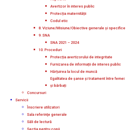
Avertizor în interes public
Protecția maternității
Codul etic
8. Viziune/Misiune/Obiective generale și specifice
9. SNA
SNA 2021 – 2024
10. Proceduri
Protecția avertizorului de integritate
Furnizarea de informații de interes public
Hărțuirea la locul de muncă
Egalitatea de șanse și tratament între femei
și bărbați
Concursuri
Servicii
Înscriere utilizatori
Sala referinţe generale
Săli de lectură
Secţia pentru copii