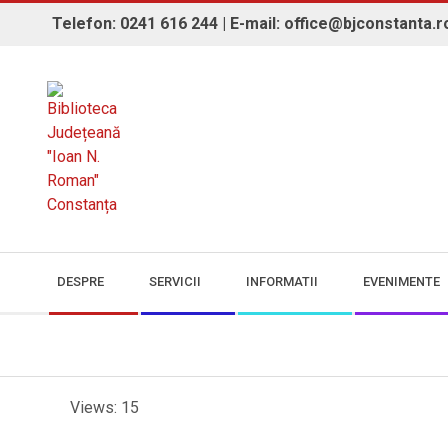
Skip
Telefon: 0241 616 244 | E-mail: office@bjconstanta.r
to
content
BIBLIOTECA JUDEȚEANĂ "IOAN 
Secondary
DESPRE
SERVICII
INFORMATII
EVENIMENTE
Navigation
Menu
Views: 15