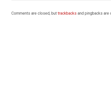
2026-
02-
Comments are closed, but
trackbacks
and pingbacks are 
26