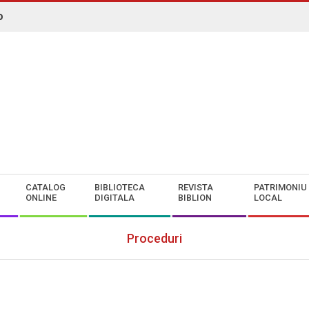
o
N. ROMAN" CONSTANȚA
CATALOG
BIBLIOTECA
REVISTA
PATRIMONIU
ONLINE
DIGITALA
BIBLION
LOCAL
Proceduri