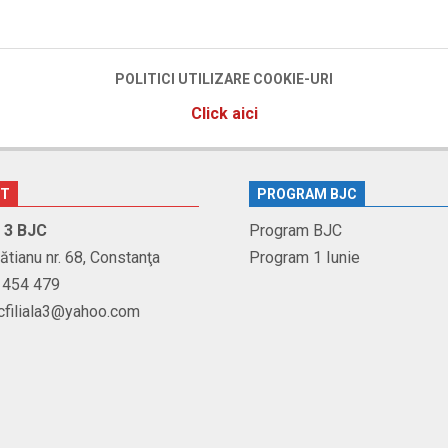
POLITICI UTILIZARE COOKIE-URI
Click aici
CT
PROGRAM BJC
r. 3 BJC
Program BJC
Brătianu nr. 68, Constanţa
Program 1 Iunie
1 454 479
jcfiliala3@yahoo.com