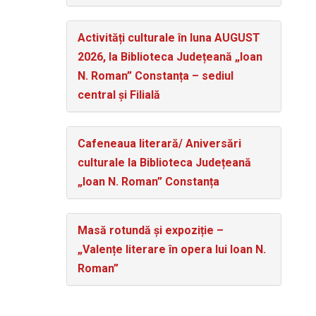
Activități culturale în luna AUGUST
2026, la Biblioteca Județeană „Ioan
N. Roman” Constanța – sediul
central și Filială
Cafeneaua literară/ Aniversări
culturale la Biblioteca Județeană
„Ioan N. Roman” Constanța
Masă rotundă și expoziție –
„Valențe literare în opera lui Ioan N.
Roman”