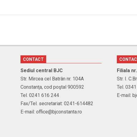
CONTACT
CONTA
Sediul central BJC
Filiala n
Str. Mircea cel Batrân nr. 104A
Str. I. C.
Constanţa, cod poştal 900592
Tel. 034
Tel. 0241 616 244
E-mail: b
Fax/Tel. secretariat: 0241-614482
E-mail: office@bjconstanta.ro