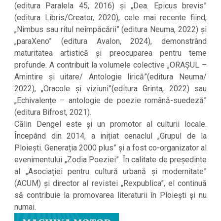
(editura Paralela 45, 2016) și „Dea. Epicus brevis”
(editura Libris/Creator, 2020), cele mai recente fiind,
„Nimbus sau ritul neîmpăcării” (editura Neuma, 2022) și
„paraXeno” (editura Avalon, 2024), demonstrând
maturitatea artistică și preocuparea pentru teme
profunde. A contribuit la volumele colective „ORAȘUL –
Amintire și uitare/ Antologie lirică”(editura Neuma/
2022), „Oracole și viziuni”(editura Grinta, 2022) sau
„Echivalențe – antologie de poezie română-suedeză”
(editura Bifrost, 2021).
Călin Dengel este și un promotor al culturii locale.
Începând din 2014, a inițiat cenaclul „Grupul de la
Ploiești. Generația 2000 plus” și a fost co-organizator al
evenimentului „Zodia Poeziei”. În calitate de președinte
al „Asociației pentru cultură urbană și modernitate”
(ACUM) și director al revistei „Rexpublica”, el continuă
să contribuie la promovarea literaturii în Ploiești și nu
numai.