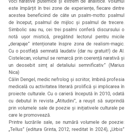
voci narative puternice și extrem de analitice. Volumul
este împărțit în trei zone de experiențe, fiecare dintre
acestea beneficiind de câte un psalm⁠-⁠motto: psalmul
de început, psalmul de mijloc și psalmul de trecere.
Simbolic sau nu, cei trei psalmi conferă discursului o
notă ușor mistică, pregătind lectorul pentru micile
„derapaje” intenționate înspre zona de realism⁠-⁠magic.
Cu o postfață semnată laudativ (dar nu gratuit!) de Al.
Cistelecan, volumul se remarcă prin coerență narativă și
un deosebit simț al detaliului semnificativ.” (Marius
Nica)
Călin Dengel, medic nefrolog și scriitor, îmbină profesia
medicală cu activitatea literară prolifică și implicarea în
proiecte culturale. Cu o carieră începută în 2010, odată
cu debutul în revista „Atitudini”, a reușit să surprindă
prin volumele sale de poezie și inițiativele culturale pe
care le promovează.
Printre lucrările sale, se numără volumele de poezie:
„Tellus” (editura Grinta, 2012; reeditat în 2024), „Urbis”