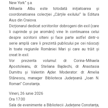
New York” ș.a.
Mihaela Albu este totodată inițiatoarea și
coordonatoarea colecției „Cărțile exilului” la Editura
Aius din Craiova.
Dicționarul dedicat scriitorilor dobrogeni din exil (care
îi cuprinde și pe aromâni) vine în continuarea celui
despre scriitorii olteni și face parte astfel dintr-o
serie amplă care îi prezintă publicului pe cei născuți
în toate regiunile României Mari și care au trăit și
creat în exil.
Vor prezenta volumul: dr. Corina-Mihaela
Apostoleanu, dr. Steliana Bajdechi, dr. Anastasia
Dumitru și Valentin Ajder. Moderator: dr. Amelia
Stănescu, manager Biblioteca Județeană „Ioan N.
Roman” Constanța.
Vineri, 26 iunie 2026
Ora 17.00
Sala de evenimente a Bibliotecii Județene Constanța,