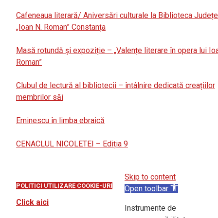
Cafeneaua literară/ Aniversări culturale la Biblioteca Județ
„Ioan N. Roman” Constanța
Masă rotundă și expoziție – „Valențe literare în opera lui Io
Roman”
Clubul de lectură al bibliotecii – întâlnire dedicată creațiilor
membrilor săi
Eminescu în limba ebraică
CENACLUL NICOLETEI – Ediția 9
Skip to content
POLITICI UTILIZARE COOKIE-URI
Open toolbar
Click aici
Instrumente de