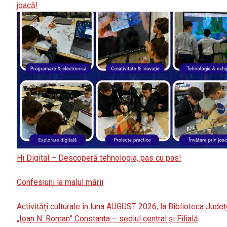
joacă!
Hi Digital – Descoperă tehnologia, pas cu pas!
Confesiuni la malul mării
Activități culturale în luna AUGUST 2026, la Biblioteca Jude
„Ioan N. Roman” Constanța – sediul central și Filială