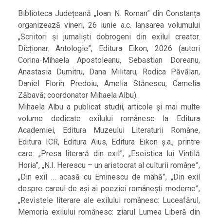
Biblioteca Județeană „Ioan N. Roman” din Constanța
organizează vineri, 26 iunie a.c. lansarea volumului
„Scriitori și jurnaliști dobrogeni din exilul creator.
Dicționar. Antologie”, Editura Eikon, 2026 (autori
Corina-Mihaela Apostoleanu, Sebastian Doreanu,
Anastasia Dumitru, Dana Militaru, Rodica Păvălan,
Daniel Florin Predoiu, Amelia Stănescu, Camelia
Zăbavă; coordonator Mihaela Albu).
Mihaela Albu a publicat studii, articole și mai multe
volume dedicate exilului românesc la Editura
Academiei, Editura Muzeului Literaturii Române,
Editura ICR, Editura Aius, Editura Eikon ș.a., printre
care: „Presa literară din exil”, „Eseistica lui Vintilă
Horia”, „N.I. Herescu – un aristocrat al culturii române”,
„Din exil … acasă cu Eminescu de mână”, „Din exil
despre careul de ași ai poeziei românești moderne”,
„Revistele literare ale exilului românesc: Luceafărul,
Memoria exilului românesc: ziarul Lumea Liberă din