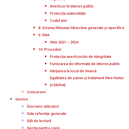
Avertizor în interes public
Protecția maternității
Codul etic
8. Viziune/Misiune/Obiective generale și specifice
9. SNA
SNA 2021 – 2024
10. Proceduri
Protecția avertizorului de integritate
Furnizarea de informații de interes public
Hărțuirea la locul de muncă
Egalitatea de șanse și tratament între femei
și bărbați
Concursuri
Servicii
Înscriere utilizatori
Sala referinţe generale
Săli de lectură
Secţia pentru copii