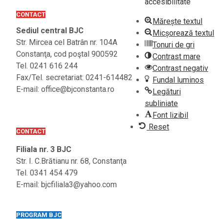
accesibilitate
CONTACT
Mărește textul
Sediul central BJC
Micșorează textul
Str. Mircea cel Batrân nr. 104A
Tonuri de gri
Constanţa, cod poştal 900592
Contrast mare
Tel. 0241 616 244
Contrast negativ
Fax/Tel. secretariat: 0241-614482
Fundal luminos
E-mail: office@bjconstanta.ro
Legături
subliniate
Font lizibil
Reset
CONTACT
Filiala nr. 3 BJC
Str. I. C.Brătianu nr. 68, Constanţa
Tel. 0341 454 479
E-mail: bjcfiliala3@yahoo.com
PROGRAM BJC