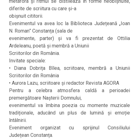
metafora și ritmul se distilează în forme neobișnuite,
diferite de scriitura cu care și-a
obișnuit cititorii.
Evenimentul va avea loc la Biblioteca Județeană „Ioan
N. Roman” Constanța (sala de
evenimente, parter) și va fi prezentat de Ottilia
Ardeleanu, poetă și membră a Uniunii
Scriitorilor din România.
Invitate speciale:
• Diana Dobrița Bîlea, scriitoare, membră a Uniunii
Scriitorilor din România
• Aurora Lazu, scriitoare și redactor Revista AGORA
Pentru a celebra atmosfera caldă a perioadei
premergătoare Nașterii Domnului,
evenimentul va îmbina poezia cu momente muzicale
tradiționale, aducând un plus de lumină și emoție
întâlnirii.
Eveniment organizat cu sprijinul Consiliului
Județean Constanța.