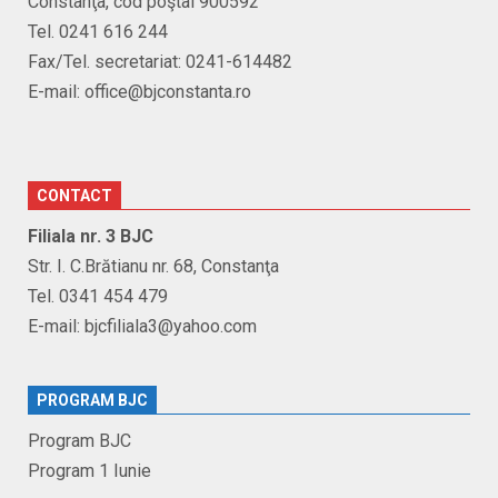
Constanţa, cod poştal 900592
Tel. 0241 616 244
Fax/Tel. secretariat: 0241-614482
E-mail: office@bjconstanta.ro
CONTACT
Filiala nr. 3 BJC
Str. I. C.Brătianu nr. 68, Constanţa
Tel. 0341 454 479
E-mail: bjcfiliala3@yahoo.com
PROGRAM BJC
Program BJC
Program 1 Iunie