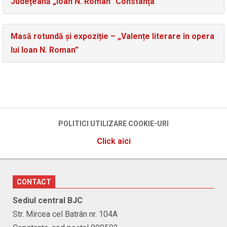
Județeană „Ioan N. Roman” Constanța
Masă rotundă și expoziție – „Valențe literare în opera
lui Ioan N. Roman”
POLITICI UTILIZARE COOKIE-URI
Click aici
CONTACT
Sediul central BJC
Str. Mircea cel Batrân nr. 104A