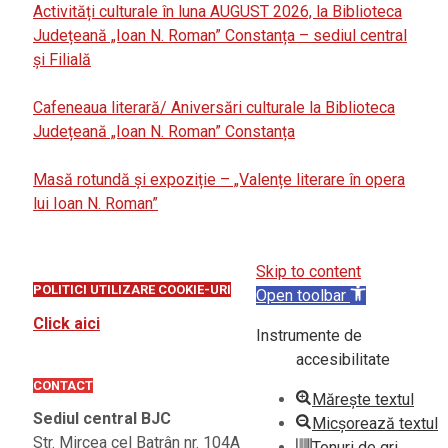
Activități culturale în luna AUGUST 2026, la Biblioteca
Județeană „Ioan N. Roman” Constanța – sediul central
și Filială
Cafeneaua literară/ Aniversări culturale la Biblioteca
Județeană „Ioan N. Roman” Constanța
Masă rotundă și expoziție – „Valențe literare în opera
lui Ioan N. Roman”
Skip to content
POLITICI UTILIZARE COOKIE-URI
Open toolbar
Click aici
Instrumente de
accesibilitate
CONTACT
Mărește textul
Sediul central BJC
Micșorează textul
Str. Mircea cel Batrân nr. 104A
Tonuri de gri