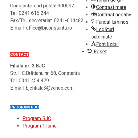
Constanţa, cod poştal 900592
Contrast mare
Tel. 0241 616 244
Contrast negativ
Fax/Tel. secretariat: 0241-614482
Fundal luminos
E-mail: office@bjconstanta.ro
Legături
subliniate
Font lizibil
Reset
CONTACT
Filiala nr. 3 BJC
Str. I. C.Brătianu nr. 68, Constanţa
Tel. 0341 454 479
E-mail: bjcfiliala3@yahoo.com
PROGRAM BJC
Program BJC
Program 1 Iunie