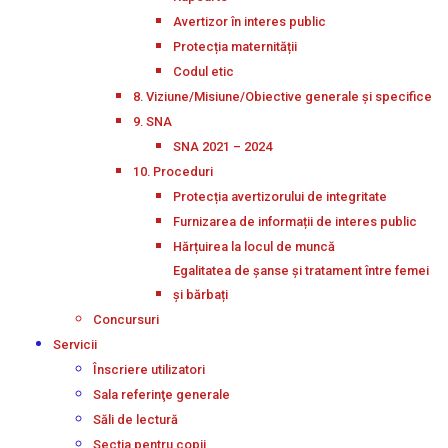
Avertizor în interes public
Protecția maternității
Codul etic
8. Viziune/Misiune/Obiective generale și specifice
9. SNA
SNA 2021 – 2024
10. Proceduri
Protecția avertizorului de integritate
Furnizarea de informații de interes public
Hărțuirea la locul de muncă
Egalitatea de șanse și tratament între femei
și bărbați
Concursuri
Servicii
Înscriere utilizatori
Sala referinţe generale
Săli de lectură
Secţia pentru copii