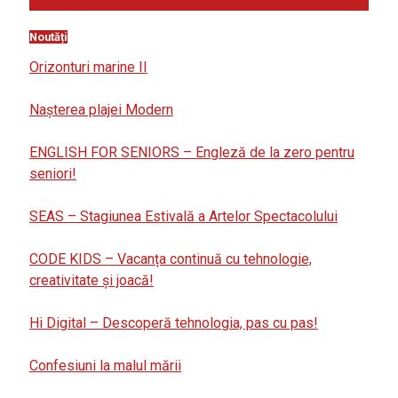
Noutăți
Orizonturi marine II
Nașterea plajei Modern
ENGLISH FOR SENIORS – Engleză de la zero pentru
seniori!
SEAS – Stagiunea Estivală a Artelor Spectacolului
CODE KIDS – Vacanța continuă cu tehnologie,
creativitate și joacă!
Hi Digital – Descoperă tehnologia, pas cu pas!
Confesiuni la malul mării