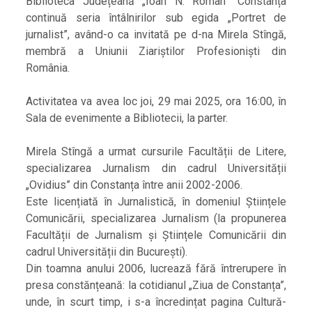
Biblioteca Județeană „Ioan N. Roman” Constanța
continuă seria întâlnirilor sub egida „Portret de
jurnalist”, având-o ca invitată pe d-na Mirela Stîngă,
membră a Uniunii Ziariștilor Profesioniști din
România.
Activitatea va avea loc joi, 29 mai 2025, ora 16:00, în
Sala de evenimente a Bibliotecii, la parter.
Mirela Stîngă a urmat cursurile Facultății de Litere,
specializarea Jurnalism din cadrul Universității
„Ovidius” din Constanța între anii 2002-2006.
Este licențiată în Jurnalistică, în domeniul Științele
Comunicării, specializarea Jurnalism (la propunerea
Facultății de Jurnalism și Științele Comunicării din
cadrul Universității din București).
Din toamna anului 2006, lucrează fără întrerupere în
presa constănțeană: la cotidianul „Ziua de Constanța”,
unde, în scurt timp, i s-a încredințat pagina Cultură-