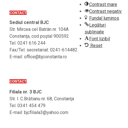
Contrast mare
Contrast negativ
CONTACT
Fundal luminos
Sediul central BJC
Legături
Str. Mircea cel Batrân nr. 104A
subliniate
Constanţa, cod poştal 900592
Font lizibil
Tel. 0241 616 244
Reset
Fax/Tel. secretariat: 0241-614482
E-mail: office@bjconstanta.ro
CONTACT
Filiala nr. 3 BJC
Str. I. C.Brătianu nr. 68, Constanţa
Tel. 0341 454 479
E-mail: bjcfiliala3@yahoo.com