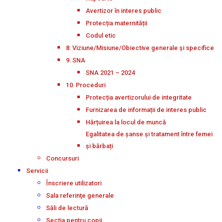
Avertizor în interes public
Protecția maternității
Codul etic
8. Viziune/Misiune/Obiective generale și specifice
9. SNA
SNA 2021 – 2024
10. Proceduri
Protecția avertizorului de integritate
Furnizarea de informații de interes public
Hărțuirea la locul de muncă
Egalitatea de șanse și tratament între femei
și bărbați
Concursuri
Servicii
Înscriere utilizatori
Sala referinţe generale
Săli de lectură
Secţia pentru copii