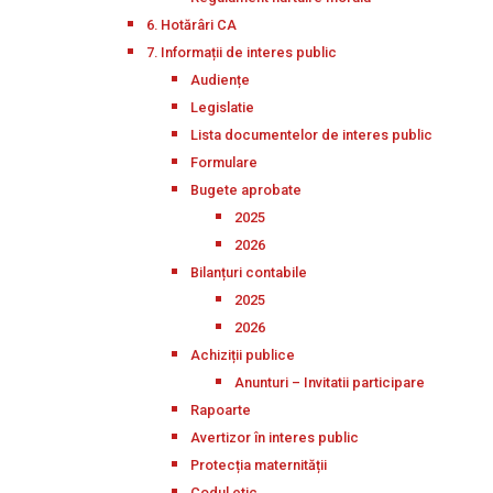
6. Hotărâri CA
7. Informații de interes public
Audiențe
Legislatie
Lista documentelor de interes public
Formulare
Bugete aprobate
2025
2026
Bilanțuri contabile
2025
2026
Achiziții publice
Anunturi – Invitatii participare
Rapoarte
Avertizor în interes public
Protecția maternității
Codul etic