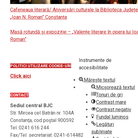
Cafeneaua literară/ Aniversări culturale la Biblioteca Județ
„Ioan N. Roman” Constanța
Masă rotundă și expoziție – „Valențe literare în opera lui Io
Roman”
Instrumente de
POLITICI UTILIZARE COOKIE-URI
accesibilitate
Click aici
Mărește textul
Micșorează textul
Tonuri de gri
CONTACT
Contrast mare
Sediul central BJC
Contrast negativ
Str. Mircea cel Batrân nr. 104A
Fundal luminos
Constanţa, cod poştal 900592
Legături
Tel. 0241 616 244
subliniate
Fax/Tel. secretariat: 0241-614482