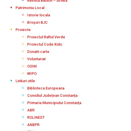
Revista Biblion – Arhiva
Patrimoniu Local
Istorie locala
Broșuri BJC
Proiecte
Proiectul Raftul Verde
Proiectul Code Kids
Donatii carte
Voluntariat
OSIM
WIPO
Linkuri utile
Biblioteca Europeana
Consiliul Județean Constanța
Primaria Municipiului Constanța
ABR
ROLINEST
ANBPR