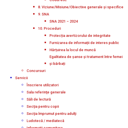
8. Viziune/Misiune/Obiective generale și specifice
9. SNA
SNA 2021 – 2024
10. Proceduri
Protecția avertizorului de integritate
Furnizarea de informații de interes public
Hărțuirea la locul de muncă
Egalitatea de șanse și tratament între femei
și bărbați
Concursuri
Servicii
Înscriere utilizatori
Sala referinţe generale
Săli de lectură
Secţia pentru copii
Secţia împrumut pentru adulţi
Ludotecă / mediatecă
Informații comunitare