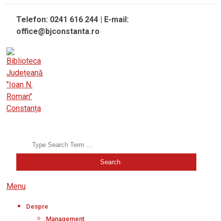
Skip
Telefon: 0241 616 244 | E-mail:
to
office@bjconstanta.ro
content
BIBLIOTECA JUDEȚEANĂ "IOAN N. ROMAN" CONSTANȚA
Search
Secondary
Menu
Navigation
Despre
Menu
Management