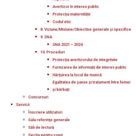
Avertizor în interes public
Protecția maternității
Codul etic
8. Viziune/Misiune/Obiective generale și specifice
9. SNA
SNA 2021 – 2024
10. Proceduri
Protecția avertizorului de integritate
Furnizarea de informații de interes public
Hărțuirea la locul de muncă
Egalitatea de șanse și tratament între femei
și bărbați
Concursuri
Servicii
Înscriere utilizatori
Sala referinţe generale
Săli de lectură
Secţia pentru copii