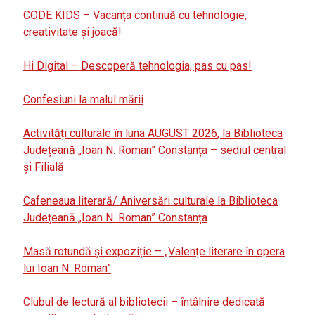
CODE KIDS – Vacanța continuă cu tehnologie,
creativitate și joacă!
Hi Digital – Descoperă tehnologia, pas cu pas!
Confesiuni la malul mării
Activități culturale în luna AUGUST 2026, la Biblioteca
Județeană „Ioan N. Roman” Constanța – sediul central
și Filială
Cafeneaua literară/ Aniversări culturale la Biblioteca
Județeană „Ioan N. Roman” Constanța
Masă rotundă și expoziție – „Valențe literare în opera
lui Ioan N. Roman”
Clubul de lectură al bibliotecii – întâlnire dedicată