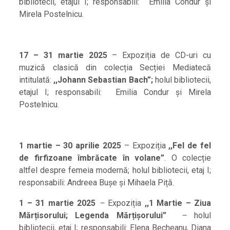
bibliotecii, etajul I; responsabili: Emilia Condur și
Mirela Postelnicu.
17 – 31 martie 2025
– Expoziția de CD-uri cu
muzică clasică din colecția Secției Mediatecă
intitulată:
,,Johann Sebastian Bach”;
holul bibliotecii,
etajul I; responsabili: Emilia Condur și Mirela
Postelnicu.
1 martie – 30 aprilie 2025
– Expoziția
,,Fel de fel
de firfizoane îmbrăcate în volane”
. O colecție
altfel despre femeia modernă; holul bibliotecii, etaj I;
responsabili: Andreea Bușe și Mihaela Piță.
1 – 31 martie 2025
–
Expoziția
,,
1 Martie – Ziua
Mărțisorului; Legenda Mărțișorului
”
–
holul
bibliotecii, etaj I; responsabili: Elena Becheanu, Diana