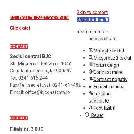
Skip to content
POLITICI UTILIZARE COOKIE-URI
Open toolbar
Click aici
Instrumente de
accesibilitate
CONTACT
Mărește textul
Sediul central BJC
Micșorează textul
Str. Mircea cel Batrân nr. 104A
Tonuri de gri
Constanţa, cod poştal 900592
Contrast mare
Tel. 0241 616 244
Contrast negativ
Fax/Tel. secretariat: 0241-614482
Fundal luminos
E-mail: office@bjconstanta.ro
Legături
subliniate
Font lizibil
Reset
CONTACT
Filiala nr. 3 BJC