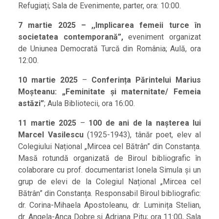
Refugiați; Sala de Evenimente, parter, ora: 10:00.
7 martie 2025 – ,,Implicarea femeii turce în
societatea contemporană”,
eveniment organizat
de Uniunea Democrată Turcă din România; Aulă, ora
12:00.
10 martie 2025
–
Conferința Părintelui Marius
Moșteanu: „Feminitate și maternitate/ Femeia
astăzi”
; Aula Bibliotecii, ora 16:00.
11 martie 2025
–
100 de ani de la nașterea lui
Marcel Vasilescu
(1925-1943), tânăr poet, elev al
Colegiului Național „Mircea cel Bătrân” din Constanța.
Masă rotundă organizată de Biroul bibliografic în
colaborare cu prof. documentarist Ionela Simula și un
grup de elevi de la Colegiul Național „Mircea cel
Bătrân” din Constanța. Responsabil Biroul bibliografic:
dr. Corina-Mihaela Apostoleanu, dr. Luminița Stelian,
dr. Angela-Anca Dobre și Adriana Pitu; ora 11:00, Sala