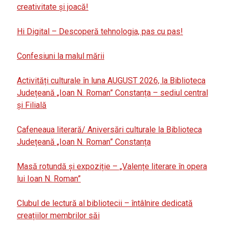
creativitate și joacă!
Hi Digital – Descoperă tehnologia, pas cu pas!
Confesiuni la malul mării
Activități culturale în luna AUGUST 2026, la Biblioteca
Județeană „Ioan N. Roman” Constanța – sediul central
și Filială
Cafeneaua literară/ Aniversări culturale la Biblioteca
Județeană „Ioan N. Roman” Constanța
Masă rotundă și expoziție – „Valențe literare în opera
lui Ioan N. Roman”
Clubul de lectură al bibliotecii – întâlnire dedicată
creațiilor membrilor săi