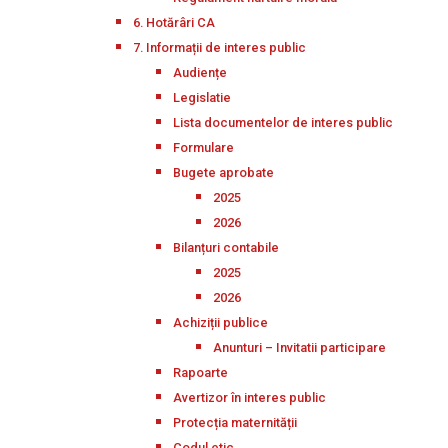
6. Hotărâri CA
7. Informații de interes public
Audiențe
Legislatie
Lista documentelor de interes public
Formulare
Bugete aprobate
2025
2026
Bilanțuri contabile
2025
2026
Achiziții publice
Anunturi – Invitatii participare
Rapoarte
Avertizor în interes public
Protecția maternității
Codul etic