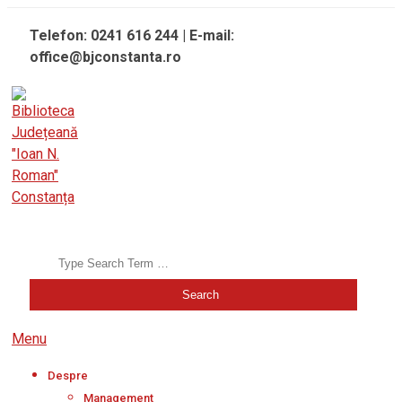
Skip
Telefon: 0241 616 244 | E-mail:
to
office@bjconstanta.ro
content
BIBLIOTECA JUDEȚEANĂ "IOAN N. ROMAN" CONSTANȚA
Search
Secondary
Menu
Navigation
Despre
Menu
Management