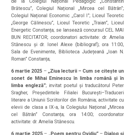
de la Colegiul Național Pedagogic „Constantin
Brătescu”, Colegiul Național „Mircea cel Bătrân”;
Colegiul Național Economic ,,Carol I”; Liceul Teoretic
„George Călinescu”, Liceul Teoretic „Traian”, Liceul
Energetic Constanța; se lansează concursul CEL MAI
BUN RECITATOR; coordonatori activitate: dr. Amelia
Stănescu și dr. Ionel Alexe (bibliograf); ora 11:00,
Sala de Evenimente, Biblioteca Județeană „Ioan N.
Roman” Constanța;
6 martie 2025
–
„Ziua lecturii – Cum se citește un
sonet de Mihai Eminescu în limba română și în
limba engleză”
; invitat poetul și traducătorul Peter
Sragher, Președintele Filialei București–Traduceri
literare a Uniunii Scriitorilor din România; activitate cu
elevii de clasa a IX-a, la Colegiului Național „Mircea
cel Bătrân” Constanța; ora 14:00; coordonator
activitate: dr. Amelia Stănescu.
6 martie 2025
–
„Poem pentru Ovidiu”
–
Dialog și