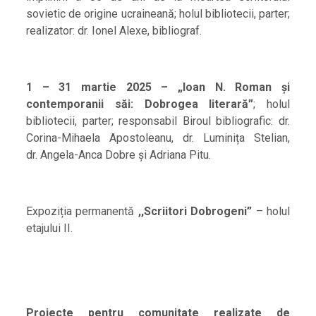
sovietic de origine ucraineană; holul bibliotecii, parter;
realizator: dr. Ionel Alexe, bibliograf.
1 – 31 martie 2025 –
„Ioan N. Roman și
contemporanii săi: Dobrogea literară”
; holul
bibliotecii, parter; responsabil Biroul bibliografic: dr.
Corina-Mihaela Apostoleanu, dr. Luminița Stelian,
dr. Angela-Anca Dobre și Adriana Pitu.
Expoziția permanentă
,,Scriitori Dobrogeni”
– holul
etajului II.
Proiecte pentru comunitate realizate de