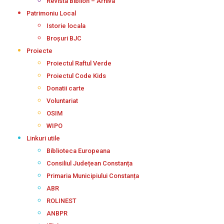
Revista Biblion – Arhiva
Patrimoniu Local
Istorie locala
Broșuri BJC
Proiecte
Proiectul Raftul Verde
Proiectul Code Kids
Donatii carte
Voluntariat
OSIM
WIPO
Linkuri utile
Biblioteca Europeana
Consiliul Județean Constanța
Primaria Municipiului Constanța
ABR
ROLINEST
ANBPR