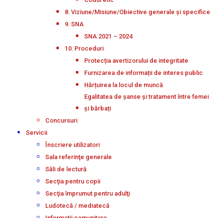
8. Viziune/Misiune/Obiective generale și specifice
9. SNA
SNA 2021 – 2024
10. Proceduri
Protecția avertizorului de integritate
Furnizarea de informații de interes public
Hărțuirea la locul de muncă
Egalitatea de șanse și tratament între femei
și bărbați
Concursuri
Servicii
Înscriere utilizatori
Sala referinţe generale
Săli de lectură
Secţia pentru copii
Secţia împrumut pentru adulţi
Ludotecă / mediatecă
Informații comunitare