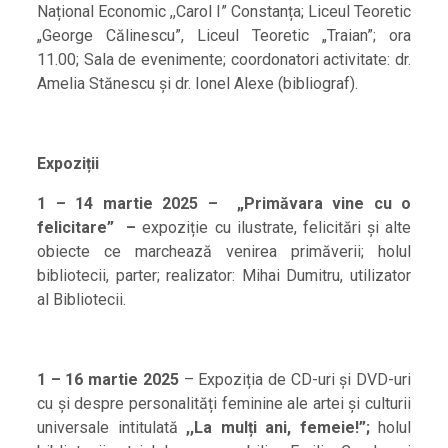
Național Economic ,,Carol I” Constanța; Liceul Teoretic
„George Călinescu”, Liceul Teoretic „Traian”; ora
11.00; Sala de evenimente; coordonatori activitate: dr.
Amelia Stănescu și dr. Ionel Alexe (bibliograf).
Expoziții
1 – 14 martie 2025 – „Primăvara vine cu o
felicitare” –
expoziție cu ilustrate, felicitări și alte
obiecte ce marchează venirea primăverii; holul
bibliotecii, parter; realizator: Mihai Dumitru, utilizator
al Bibliotecii.
1 – 16 martie 2025
– Expoziția de CD-uri și DVD-uri
cu și despre personalități feminine ale artei și culturii
universale intitulată
,,La mulți ani, femeie!”
;
holul