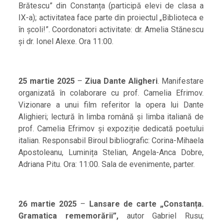
Brătescu” din Constanța (participă elevi de clasa a
IX-a); activitatea face parte din proiectul „Biblioteca e
în școli!”. Coordonatori activitate: dr. Amelia Stănescu
și dr. Ionel Alexe. Ora 11:00.
25 martie 2025
–
Ziua Dante Aligheri
. Manifestare
organizată în colaborare cu prof. Camelia Efrimov.
Vizionare a unui film referitor la opera lui Dante
Alighieri; lectură în limba română și limba italiană de
prof. Camelia Efrimov și expoziție dedicată poetului
italian. Responsabil Biroul bibliografic: Corina-Mihaela
Apostoleanu, Luminița Stelian, Angela-Anca Dobre,
Adriana Pitu. Ora: 11:00. Sala de evenimente, parter.
26 martie 2025
–
Lansare de carte
„Constanța.
Gramatica rememorării”,
autor Gabriel Rusu;