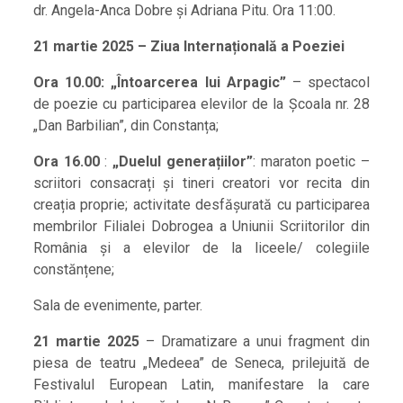
dr. Angela-Anca Dobre și Adriana Pitu. Ora 11:00.
21 martie 2025 – Ziua Internațională a Poeziei
Ora 10.00: „Întoarcerea lui Arpagic”
– spectacol
de poezie cu participarea elevilor de la Școala nr. 28
„Dan Barbilian”, din Constanța;
Ora 16.00
:
„Duelul generațiilor”
: maraton poetic –
scriitori consacrați și tineri creatori vor recita din
creația proprie; activitate desfășurată cu participarea
membrilor Filialei Dobrogea a Uniunii Scriitorilor din
România și a elevilor de la liceele/ colegiile
constănțene;
Sala de evenimente, parter.
21 martie 2025
– Dramatizare a unui fragment din
piesa de teatru „Medeea” de Seneca, prilejuită de
Festivalul European Latin, manifestare la care