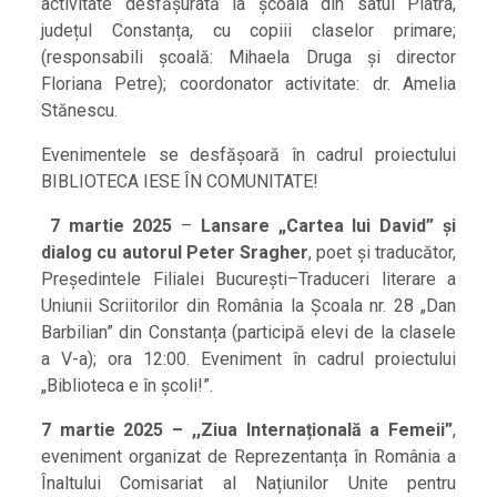
activitate desfășurată la școala din satul Piatra,
județul Constanța, cu copiii claselor primare;
(responsabili școală: Mihaela Druga și director
Floriana Petre); coordonator activitate: dr. Amelia
Stănescu.
Evenimentele se desfășoară în cadrul proiectului
BIBLIOTECA IESE ÎN COMUNITATE!
7 martie 2025
–
Lansare „Cartea lui David”
și
dialog cu autorul Peter Sragher
, poet și traducător,
Președintele Filialei București–Traduceri literare a
Uniunii Scriitorilor din România la Școala nr. 28 „Dan
Barbilian” din Constanța (participă elevi de la clasele
a V-a); ora 12:00. Eveniment în cadrul proiectului
„Biblioteca e în școli!”.
7 martie 2025
– ,,Ziua Internațională a Femeii”
,
eveniment organizat de Reprezentanța în România a
Înaltului Comisariat al Națiunilor Unite pentru