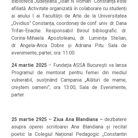
Biblioteca Județeană „Ioan N. Roman” Constanța este
afiliată. Activitate organizată în colaborare cu studenți
ai anului I ai Facultății de Arte de la Universitatea
„Ovidius” Constanța, coordonați de conf. univ. dr. Dana
Trifan-Enache. Responsabil Biroul bibliografic: dr.
Corina-Mihaela Apostoleanu, dr. Luminița Stelian,
dr. Angela-Anca Dobre și Adriana Pitu. Sala de
evenimente, parter; ora: 11:00.
24 martie 2025
– Fundația ASSA București va lansa
Programul de mentorat pentru femei din mediul
vulnerabil, susținând Campania „Alături de mame,
creștem oameni”; ora 13:00, Sala de Evenimente,
parter.
25 martie 2925 – Ziua Ana Blandiana –
dezbatere
asupra operei scriitoarei Ana Blandiana și recital
poetic la Colegiul Național Pedagogic „Constantin