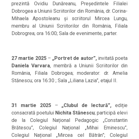
prezintă Ovidiu Dunăreanu, Președintele Filialei
Dobrogea a Uniunii Scriitorilor din România, dr. Corina-
Mihaela Apostoleanu și scriitorul Mircea Lungu,
membru al Uniunii Scriitorilor din România, Filiala
Dobrogrea; ora 16:00; Sala de evenimente, parter.
27 martie 2025
–
„Portret de autor”,
invitată poeta
Daniela Varvara
, membră a Uniunii Scriitorilor din
România, Filiala Dobrogea; moderator: dr. Amelia
Stănescu; ora 16:30 ; Sala „Liliana Lazia”, etajul II.
31 martie 2025
–
„Clubul de lectură”,
ediție
consacrată poetului
Nichita Stănescu
; participă elevi
de la Colegiul Național Pedagogic „Constantin
Brătescu”, Colegiul Național „Mihai Eminescu”,
Colegiul Național „Mircea cel Bătrân”; Colegiul