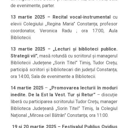
de evenimente, parter.
13 martie 2025 – Recital vocal-instrumental
cu
elevii Colegiului ,,Regina Maria” Constanța; profesor
coordonator, Veronica Radu ; ora 17:00, Aula
Bibliotecii.
13 martie 2025 –
„Lecturi și biblioteci publice.
Strategii vii”
, masă rotundă cu scriitorul și managerul
Bibliotecii Județene „Sorin Titel” Timiș, Tudor Crețu;
participă scriitori și bibliotecari din județul Constanța;
ora 14:00, Sala de evenimente a Bibliotecii.
14 martie 2025
–
„Promovarea lecturii în moduri
inedite. De la Est la Vest. Tur și
Retur”
– discuție
liberă cu participarea scriitorului Tudor Crețu, manager
Biblioteca Județeană „Sorin Titel” Timiș, la Colegiul
Național ,,Mircea cel Bătrân” Constanța; ora 11:00.
19 și 20 martie 2025 – Festivalul Publius Ovidius