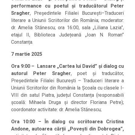
performance cu poetul și traducătorul Peter
Sragher
, Președintele Filialei București–Traduceri
literare a Uniunii Scriitorilor din România; moderator:
dr. Amelia Stănescu; ora 16:00, sala „Liliana Lazia”,
etajul II, Biblioteca Județeană „Ioan N. Roman”
Constanța.
7 martie 2025
Ora 9:00 – Lansare „Cartea lui David”
și dialog cu
autorul Peter Sragher
, poet și traducător,
Președintele Filialei București – Traduceri literare a
Uniunii Scriitorilor din România la Școala cu clasele I-
VIII din satul Piatra, județul Constanța (responsabili
școală: Mihaela Druga și director Floriana Petre);
coordonator activitate: dr. Amelia Stănescu;
Ora 10:00 – În dialog cu scriitoarea Cristina
Andone, autoarea cărții „Povești din Dobrogea”,