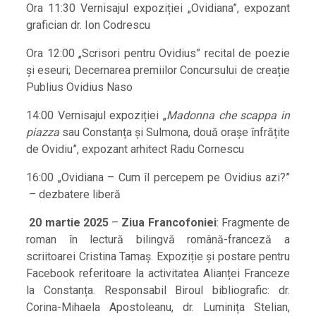
Ora 11:30 Vernisajul expoziției „Ovidiana”, expozant
grafician dr. Ion Codrescu
Ora 12:00 „Scrisori pentru Ovidius” recital de poezie
și eseuri; Decernarea premiilor Concursului de creație
Publius Ovidius Naso
14:00 Vernisajul expoziției „
M
adonna che scappa in
piazza
sau Constanța și Sulmona, două orașe înfrățite
de Ovidiu”, expozant arhitect Radu Cornescu
16:00 „Ovidiana – Cum îl percepem pe Ovidius azi?”
– dezbatere liberă
20 martie 2025
–
Ziua Francofoniei
: Fragmente de
roman în lectură bilingvă română-franceză a
scriitoarei Cristina Tamaș. Expoziție și postare pentru
Facebook referitoare la activitatea Alianței Franceze
la Constanța. Responsabil Biroul bibliografic: dr.
Corina-Mihaela Apostoleanu, dr. Luminița Stelian,